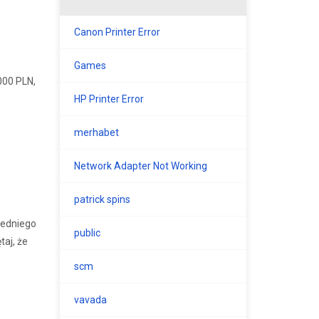
Canon Printer Error
Games
000 PLN,
HP Printer Error
merhabet
Network Adapter Not Working
patrick spins
redniego
public
aj, że
scm
vavada