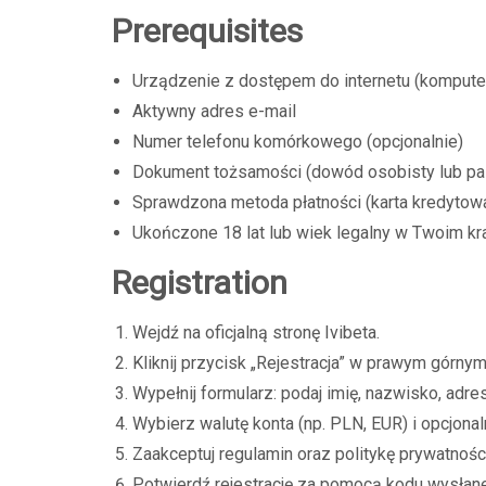
Prerequisites
Urządzenie z dostępem do internetu (komputer,
Aktywny adres e-mail
Numer telefonu komórkowego (opcjonalnie)
Dokument tożsamości (dowód osobisty lub pas
Sprawdzona metoda płatności (karta kredytowa,
Ukończone 18 lat lub wiek legalny w Twoim kr
Registration
Wejdź na oficjalną stronę Ivibeta.
Kliknij przycisk „Rejestracja” w prawym górnym
Wypełnij formularz: podaj imię, nazwisko, adres
Wybierz walutę konta (np. PLN, EUR) i opcjonal
Zaakceptuj regulamin oraz politykę prywatności
Potwierdź rejestrację za pomocą kodu wysła