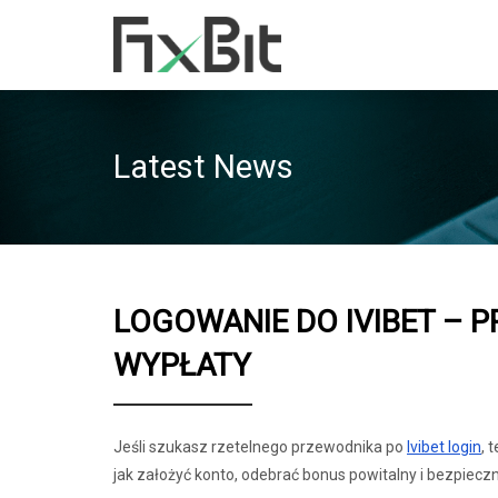
Latest News
LOGOWANIE DO IVIBET – 
WYPŁATY
Jeśli szukasz rzetelnego przewodnika po
Ivibet login
, 
jak założyć konto, odebrać bonus powitalny i bezpieczn