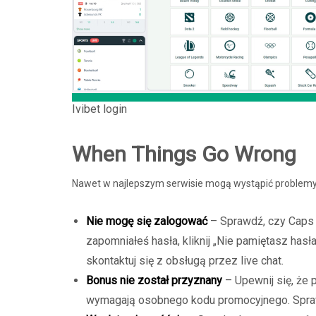
Ivibet login
When Things Go Wrong
Nawet w najlepszym serwisie mogą wystąpić problemy. 
Nie mogę się zalogować
– Sprawdź, czy Caps 
zapomniałeś hasła, kliknij „Nie pamiętasz hasł
skontaktuj się z obsługą przez live chat.
Bonus nie został przyznany
– Upewnij się, że 
wymagają osobnego kodu promocyjnego. Spraw