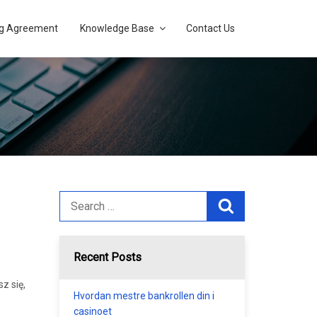
ng Agreement
Knowledge Base
Contact Us
Recent Posts
z się,
Hvordan mestre bankrollen din i
casinoet