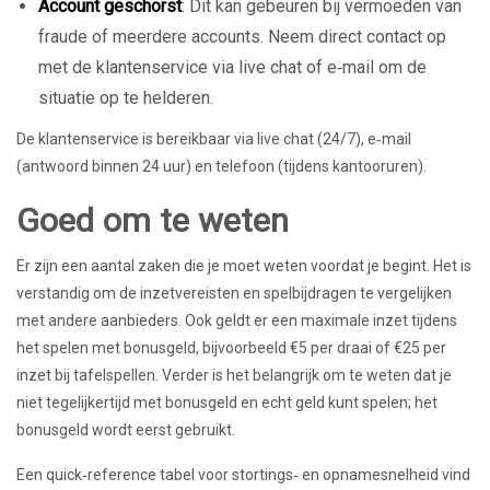
Account geschorst
: Dit kan gebeuren bij vermoeden van
fraude of meerdere accounts. Neem direct contact op
met de klantenservice via live chat of e‑mail om de
situatie op te helderen.
De klantenservice is bereikbaar via live chat (24/7), e‑mail
(antwoord binnen 24 uur) en telefoon (tijdens kantooruren).
Goed om te weten
Er zijn een aantal zaken die je moet weten voordat je begint. Het is
verstandig om de inzetvereisten en spelbijdragen te vergelijken
met andere aanbieders. Ook geldt er een maximale inzet tijdens
het spelen met bonusgeld, bijvoorbeeld €5 per draai of €25 per
inzet bij tafelspellen. Verder is het belangrijk om te weten dat je
niet tegelijkertijd met bonusgeld en echt geld kunt spelen; het
bonusgeld wordt eerst gebruikt.
Een quick‑reference tabel voor stortings‑ en opnamesnelheid vind