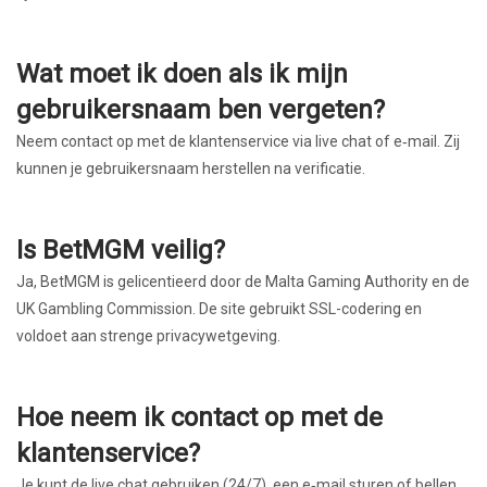
Wat moet ik doen als ik mijn
gebruikersnaam ben vergeten?
Neem contact op met de klantenservice via live chat of e‑mail. Zij
kunnen je gebruikersnaam herstellen na verificatie.
Is BetMGM veilig?
Ja, BetMGM is gelicentieerd door de Malta Gaming Authority en de
UK Gambling Commission. De site gebruikt SSL-codering en
voldoet aan strenge privacywetgeving.
Hoe neem ik contact op met de
klantenservice?
Je kunt de live chat gebruiken (24/7), een e‑mail sturen of bellen