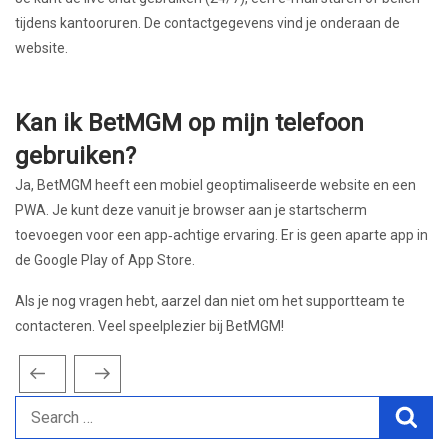
tijdens kantooruren. De contactgegevens vind je onderaan de
website.
Kan ik BetMGM op mijn telefoon
gebruiken?
Ja, BetMGM heeft een mobiel geoptimaliseerde website en een
PWA. Je kunt deze vanuit je browser aan je startscherm
toevoegen voor een app‑achtige ervaring. Er is geen aparte app in
de Google Play of App Store.
Als je nog vragen hebt, aarzel dan niet om het supportteam te
contacteren. Veel speelplezier bij BetMGM!
Previous
Next
Post
Post
Post
navigation