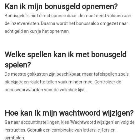
Kan ik mijn bonusgeld opnemen?
Bonusgeld is niet direct opneembaar. Je moet eerst voldoen aan
de inzetvereisten. Daarna wordt het bonussaldo omgezet naar
echt geld en kun je het opnemen.
Welke spellen kan ik met bonusgeld
spelen?
De meeste gokkasten zijn beschikbaar, maar tafelspellen zoals
blackjack en roulette tellen vaak minder mee. Controleer de
bonusvoorwaarden voor de volledige lijst.
Hoe kan ik mijn wachtwoord wijzigen?
Ga naar accountinstellingen, kies ‘Wachtwoord wijzigen’ en volg de
instructies. Gebruik een combinatie van letters, cijfers en
symbolen.