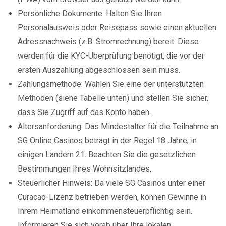
Persönliche Dokumente: Halten Sie Ihren
Personalausweis oder Reisepass sowie einen aktuellen
Adressnachweis (z.B. Stromrechnung) bereit. Diese
werden für die KYC-Überprüfung benötigt, die vor der
ersten Auszahlung abgeschlossen sein muss.
Zahlungsmethode: Wählen Sie eine der unterstützten
Methoden (siehe Tabelle unten) und stellen Sie sicher,
dass Sie Zugriff auf das Konto haben.
Altersanforderung: Das Mindestalter für die Teilnahme an
SG Online Casinos beträgt in der Regel 18 Jahre, in
einigen Ländern 21. Beachten Sie die gesetzlichen
Bestimmungen Ihres Wohnsitzlandes.
Steuerlicher Hinweis: Da viele SG Casinos unter einer
Curacao-Lizenz betrieben werden, können Gewinne in
Ihrem Heimatland einkommensteuerpflichtig sein.
Informieren Sie sich vorab über Ihre lokalen