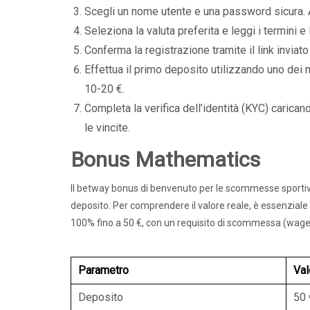
Scegli un nome utente e una password sicura. At
Seleziona la valuta preferita e leggi i termini e
Conferma la registrazione tramite il link inviat
Effettua il primo deposito utilizzando uno dei
10-20 €.
Completa la verifica dell’identità (KYC) carica
le vincite.
Bonus Mathematics
Il betway bonus di benvenuto per le scommesse sporti
deposito. Per comprendere il valore reale, è essenziale
100% fino a 50 €, con un requisito di scommessa (wager
Parametro
Val
Deposito
50 