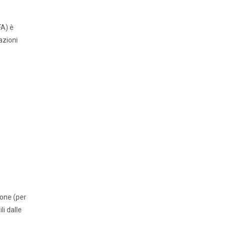
FA) è
azioni
ione (per
i dalle