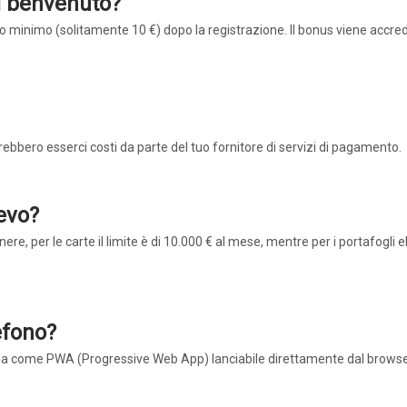
i benvenuto?
o minimo (solitamente 10 €) dopo la registrazione. Il bonus viene accred
ebbero esserci costi da parte del tuo fornitore di servizi di pagamento.
ievo?
nere, per le carte il limite è di 10.000 € al mese, mentre per i portafogli e
efono?
ziona come PWA (Progressive Web App) lanciabile direttamente dal brows