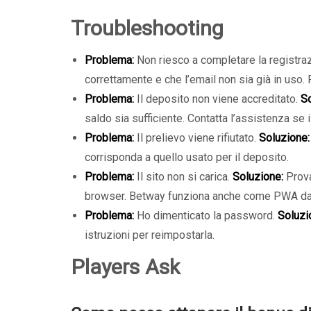
Troubleshooting
Problema:
Non riesco a completare la registra
correttamente e che l’email non sia già in uso.
Problema:
Il deposito non viene accreditato.
So
saldo sia sufficiente. Contatta l’assistenza se
Problema:
Il prelievo viene rifiutato.
Soluzione:
corrisponda a quello usato per il deposito.
Problema:
Il sito non si carica.
Soluzione:
Prova
browser. Betway funziona anche come PWA da
Problema:
Ho dimenticato la password.
Soluzi
istruzioni per reimpostarla.
Players Ask