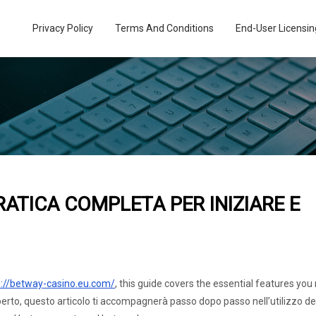
Privacy Policy
Terms And Conditions
End-User Licensi
ATICA COMPLETA PER INIZIARE E
s://betway-casino.eu.com/
, this guide covers the essential features you
erto, questo articolo ti accompagnerà passo dopo passo nell’utilizzo de