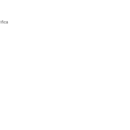
ifica