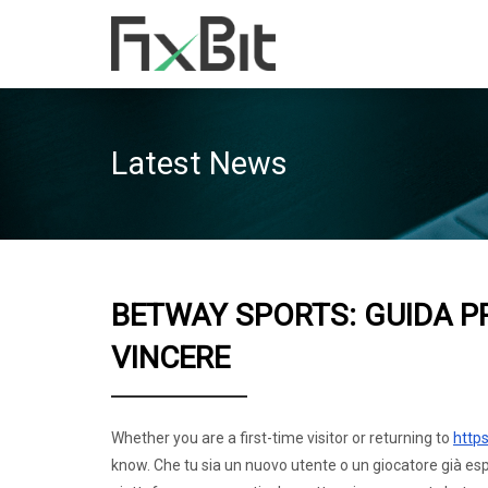
Latest News
BETWAY SPORTS: GUIDA PR
VINCERE
Whether you are a first-time visitor or returning to
http
know. Che tu sia un nuovo utente o un giocatore già esp