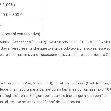
€ (100%)
 50 € = 300 €
0
 (ipotesi conservativa)
Bonus − (Wagering × (1 − RTP)). Sostituendo: 50 € − (300 € × 0,05) = 50 €
 Tuttavia, tieni presente che questo è un calcolo teorico: le scommesse su
biare. Per massimizzare il guadagno, utilizza sempre quote vicine a 2,0
e di credito (Visa, Mastercard), portafogli elettronici (Skrill, Neteller, 
depositi, la maggior parte dei metodi è istantanea, con un minimo di 10 €.
tafogli elettronici, 3-5 giorni per le carte e fino a 7 giorni per i bonifici.
anali di prelievo nella sezione “Cassa” del tuo account.