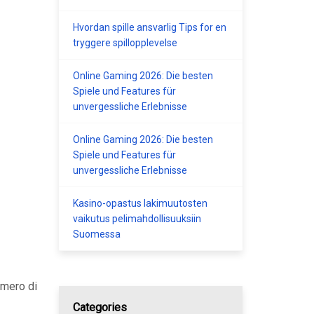
Hvordan spille ansvarlig Tips for en
tryggere spillopplevelse
Online Gaming 2026: Die besten
Spiele und Features für
unvergessliche Erlebnisse
Online Gaming 2026: Die besten
Spiele und Features für
unvergessliche Erlebnisse
Kasino-opastus lakimuutosten
vaikutus pelimahdollisuuksiin
Suomessa
umero di
Categories