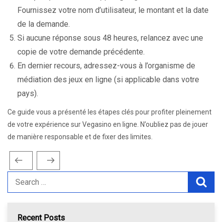
Fournissez votre nom d’utilisateur, le montant et la date
de la demande.
Si aucune réponse sous 48 heures, relancez avec une
copie de votre demande précédente.
En dernier recours, adressez-vous à l’organisme de
médiation des jeux en ligne (si applicable dans votre
pays).
Ce guide vous a présenté les étapes clés pour profiter pleinement
de votre expérience sur Vegasino en ligne. N’oubliez pas de jouer
de manière responsable et de fixer des limites.
Previous
Next
Post
Post
Post
navigation
Recent Posts