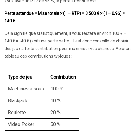
sous avec un RTP de 96 %, la perte attendue est :
Perte attendue = Mise totale × (1 – RTP) = 3 500 € × (1 – 0,96) =
140 €
Cela signifie que statistiquement, il vous restera environ 100 € –
140 € = -40 € (soit une perte nette). Il est donc conseillé de choisir
des jeux à forte contribution pour maximiser vos chances. Voici un
tableau des contributions typiques :
Type de jeu
Contribution
Machines à sous
100 %
Blackjack
10 %
Roulette
20 %
Video Poker
50 %