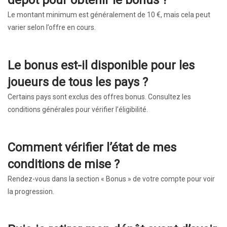
dépôt pour obtenir le bonus ?
Le montant minimum est généralement de 10 €, mais cela peut
varier selon l’offre en cours.
Le bonus est-il disponible pour les
joueurs de tous les pays ?
Certains pays sont exclus des offres bonus. Consultez les
conditions générales pour vérifier l’éligibilité.
Comment vérifier l’état de mes
conditions de mise ?
Rendez-vous dans la section « Bonus » de votre compte pour voir
la progression.