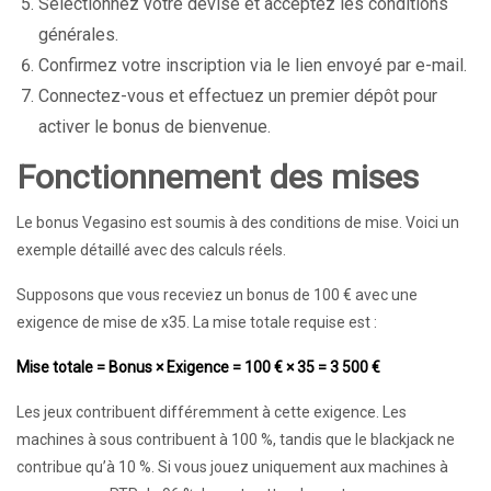
Sélectionnez votre devise et acceptez les conditions
générales.
Confirmez votre inscription via le lien envoyé par e-mail.
Connectez-vous et effectuez un premier dépôt pour
activer le bonus de bienvenue.
Fonctionnement des mises
Le bonus Vegasino est soumis à des conditions de mise. Voici un
exemple détaillé avec des calculs réels.
Supposons que vous receviez un bonus de 100 € avec une
exigence de mise de x35. La mise totale requise est :
Mise totale = Bonus × Exigence = 100 € × 35 = 3 500 €
Les jeux contribuent différemment à cette exigence. Les
machines à sous contribuent à 100 %, tandis que le blackjack ne
contribue qu’à 10 %. Si vous jouez uniquement aux machines à