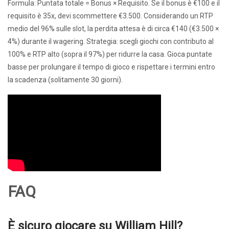
Formula: Puntata totale = Bonus × Requisito. Se il bonus è €100 e il
requisito è 35x, devi scommettere €3.500. Considerando un RTP
medio del 96% sulle slot, la perdita attesa è di circa €140 (€3.500 ×
4%) durante il wagering. Strategia: scegli giochi con contributo al
100% e RTP alto (sopra il 97%) per ridurre la casa. Gioca puntate
basse per prolungare il tempo di gioco e rispettare i termini entro
la scadenza (solitamente 30 giorni).
FAQ
È sicuro giocare su William Hill?