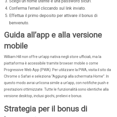
Scegli un nome utente e una password sicuri.
Conferma l’email cliccando sul link inviato.
Effettua il primo deposito per attivare il bonus di
benvenuto.
Guida all’app e alla versione
mobile
William Hill non offre un’app nativa negli store ufficiali, ma la
piattaforma è accessibile tramite browser mobile o come
Progressive Web App (PWA). Per utilizzare la PWA, visita il sito da
Chrome o Safari e seleziona “Aggiungi alla schermata Home”. In
questo modo avrai un’icona simile a un’app, con notifiche push e
prestazioni ottimizzate. Tutte le funzionalità sono identiche alla
versione desktop, inclusi giochi, prelievi e bonus.
Strategia per il bonus di