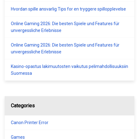
Hvordan spille ansvarlig Tips for en tryggere spillopplevelse
Online Gaming 2026: Die besten Spiele und Features für
unvergessliche Erlebnisse
Online Gaming 2026: Die besten Spiele und Features für
unvergessliche Erlebnisse
Kasino-opastus lakimuutosten vaikutus pelimahdollisuuksiin
Suomessa
Categories
Canon Printer Error
Games