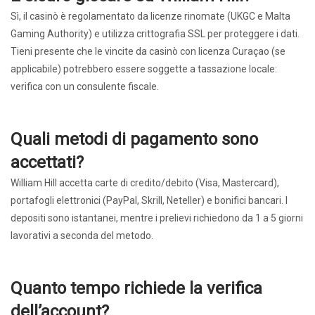
Sì, il casinò è regolamentato da licenze rinomate (UKGC e Malta
Gaming Authority) e utilizza crittografia SSL per proteggere i dati.
Tieni presente che le vincite da casinò con licenza Curaçao (se
applicabile) potrebbero essere soggette a tassazione locale:
verifica con un consulente fiscale.
Quali metodi di pagamento sono
accettati?
William Hill accetta carte di credito/debito (Visa, Mastercard),
portafogli elettronici (PayPal, Skrill, Neteller) e bonifici bancari. I
depositi sono istantanei, mentre i prelievi richiedono da 1 a 5 giorni
lavorativi a seconda del metodo.
Quanto tempo richiede la verifica
dell’account?