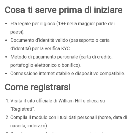
Cosa ti serve prima di iniziare
Età legale per il gioco (18+ nella maggior parte dei
paesi).
Documento d’identità valido (passaporto o carta
d’identità) per la verifica KYC.
Metodo di pagamento personale (carta di credito,
portafoglio elettronico o bonifico).
Connessione internet stabile e dispositivo compatibile.
Come registrarsi
Visita il sito ufficiale di William Hill e clicca su
“Registrati”.
Compila il modulo con i tuoi dati personali (nome, data di
nascita, indirizzo).