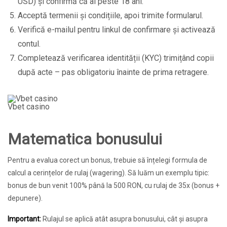
USD) și confirmă că ai peste 18 ani.
Acceptă termenii și condițiile, apoi trimite formularul.
Verifică e-mailul pentru linkul de confirmare și activează
contul.
Completează verificarea identității (KYC) trimițând copii
după acte – pas obligatoriu înainte de prima retragere.
Vbet casino
Matematica bonusului
Pentru a evalua corect un bonus, trebuie să înțelegi formula de
calcul a cerințelor de rulaj (wagering). Să luăm un exemplu tipic:
bonus de bun venit 100% până la 500 RON, cu rulaj de 35x (bonus +
depunere).
Important:
Rulajul se aplică atât asupra bonusului, cât și asupra