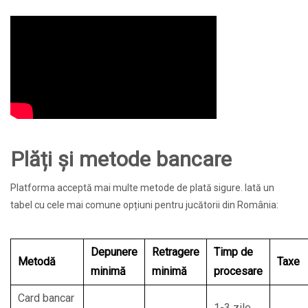
Plăți și metode bancare
Platforma acceptă mai multe metode de plată sigure. Iată un
tabel cu cele mai comune opțiuni pentru jucătorii din România:
Depunere
Retragere
Timp de
Metodă
Taxe
minimă
minimă
procesare
Card bancar
1-3 zile