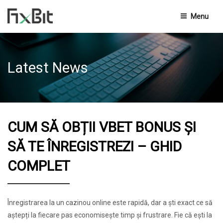
Menu
Privacy Policy
Latest News
Terms And Conditions
End-User Licensing Agreement
Knowledge Base
CUM SĂ OBȚII VBET BONUS ȘI
Contact Us
SĂ TE ÎNREGISTREZI – GHID
COMPLET
Înregistrarea la un cazinou online este rapidă, dar a ști exact ce să
aștepți la fiecare pas economisește timp și frustrare. Fie că ești la