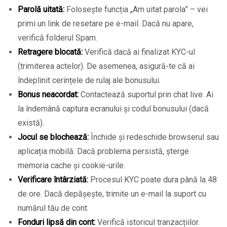
Parolă uitată:
Folosește funcția „Am uitat parola” – vei
primi un link de resetare pe e-mail. Dacă nu apare,
verifică folderul Spam.
Retragere blocată:
Verifică dacă ai finalizat KYC-ul
(trimiterea actelor). De asemenea, asigură-te că ai
îndeplinit cerințele de rulaj ale bonusului.
Bonus neacordat:
Contactează suportul prin chat live. Ai
la îndemână captura ecranului și codul bonusului (dacă
există).
Jocul se blochează:
Închide și redeschide browserul sau
aplicația mobilă. Dacă problema persistă, șterge
memoria cache și cookie-urile.
Verificare întârziată:
Procesul KYC poate dura până la 48
de ore. Dacă depășește, trimite un e-mail la suport cu
numărul tău de cont.
Fonduri lipsă din cont:
Verifică istoricul tranzacțiilor.