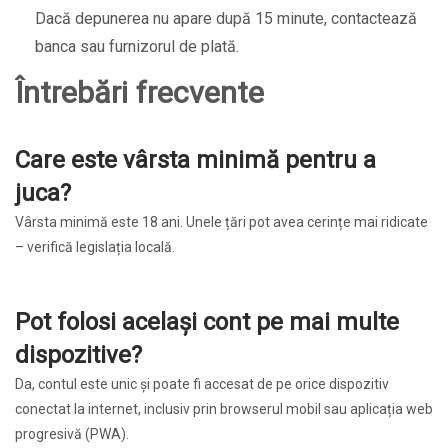
Dacă depunerea nu apare după 15 minute, contactează
banca sau furnizorul de plată.
Întrebări frecvente
Care este vârsta minimă pentru a
juca?
Vârsta minimă este 18 ani. Unele țări pot avea cerințe mai ridicate
– verifică legislația locală.
Pot folosi același cont pe mai multe
dispozitive?
Da, contul este unic și poate fi accesat de pe orice dispozitiv
conectat la internet, inclusiv prin browserul mobil sau aplicația web
progresivă (PWA).