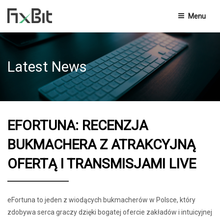
Menu
Privacy Policy
Latest News
Terms And Conditions
End-User Licensing Agreement
Knowledge Base
EFORTUNA: RECENZJA
Contact Us
BUKMACHERA Z ATRAKCYJNĄ
OFERTĄ I TRANSMISJAMI LIVE
eFortuna to jeden z wiodących bukmacherów w Polsce, który
zdobywa serca graczy dzięki bogatej ofercie zakładów i intuicyjnej