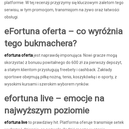
platformie. W tej recenzji przyjrzymy się kluczowym zaletom tego
serwisu, w tym promocjom, transmisjom na żywo oraz łatwości
obsługi.
eFortuna oferta – co wyróżnia
tego bukmachera?
efortuna oferta
jest naprawdę imponująca. Nowi gracze mogą
skorzystać z bonusu powitalnego do 600 zł za pierwszy depozyt,
a stałym klientom przysługują freebety i cashback. Zakłady
sportowe obejmują piłkę nożną, tenis, koszykówkę i e-sporty, z
wysokimi kursami i szerokim wyborem rynków.
efortuna live – emocje na
najwyższym poziomie
efortuna live
to prawdziwy hit. Platforma oferuje transmisje setek