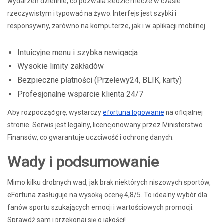
wydarzeń dziennie, co pozwala śledzić mecze w czasie
rzeczywistym i typować na żywo. Interfejs jest szybki i
responsywny, zarówno na komputerze, jak i w aplikacji mobilnej.
Intuicyjne menu i szybka nawigacja
Wysokie limity zakładów
Bezpieczne płatności (Przelewy24, BLIK, karty)
Profesjonalne wsparcie klienta 24/7
Aby rozpocząć grę, wystarczy
efortuna logowanie
na oficjalnej
stronie. Serwis jest legalny, licencjonowany przez Ministerstwo
Finansów, co gwarantuje uczciwość i ochronę danych.
Wady i podsumowanie
Mimo kilku drobnych wad, jak brak niektórych niszowych sportów,
eFortuna zasługuje na wysoką ocenę 4,8/5. To idealny wybór dla
fanów sportu szukających emocji i wartościowych promocji.
Sprawdź sam i przekonaj się o jakości!