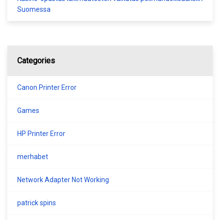
Suomessa
Categories
Canon Printer Error
Games
HP Printer Error
merhabet
Network Adapter Not Working
patrick spins