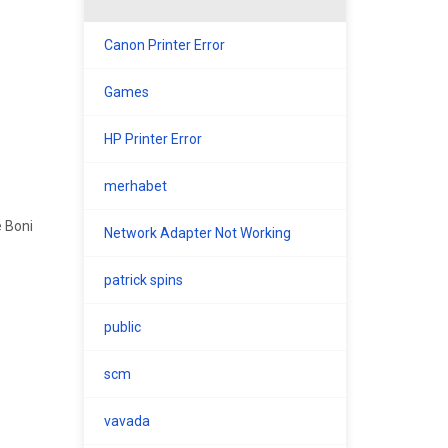
Canon Printer Error
Games
HP Printer Error
merhabet
e Boni
Network Adapter Not Working
patrick spins
public
scm
vavada