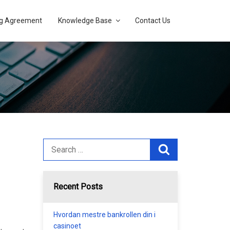
ng Agreement
Knowledge Base
Contact Us
Recent Posts
Hvordan mestre bankrollen din i
casinoet