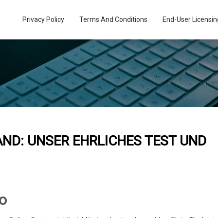
Privacy Policy
Terms And Conditions
End-User Licensi
ND: UNSER EHRLICHES TEST UND
no