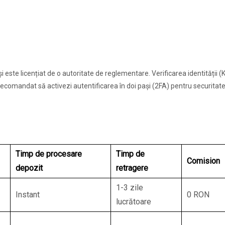
și este licențiat de o autoritate de reglementare. Verificarea identității 
recomandat să activezi autentificarea în doi pași (2FA) pentru securitat
Timp de procesare
Timp de
Comision
depozit
retragere
1-3 zile
Instant
0 RON
lucrătoare