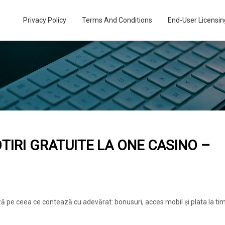
Privacy Policy
Terms And Conditions
End-User Licensi
IRI GRATUITE LA ONE CASINO –
 pe ceea ce contează cu adevărat: bonusuri, acces mobil și plata la ti