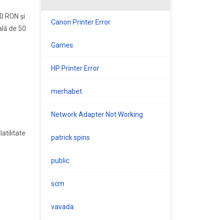
0 RON și
Canon Printer Error
ală de 50
Games
HP Printer Error
merhabet
Network Adapter Not Working
atilitate
patrick spins
public
scm
vavada