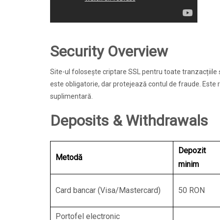
Security Overview
Site-ul folosește criptare SSL pentru toate tranzacțiile 
este obligatorie, dar protejează contul de fraude. Este 
suplimentară.
Deposits & Withdrawals
Depozit
Metodă
minim
Card bancar (Visa/Mastercard)
50 RON
Portofel electronic