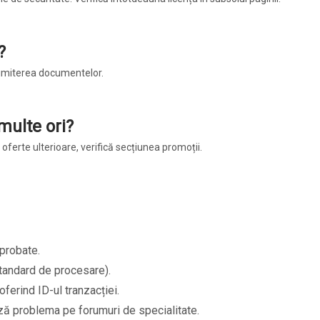
?
trimiterea documentelor.
multe ori?
oferte ulterioare, verifică secțiunea promoții.
probate.
standard de procesare).
oferind ID-ul tranzacției.
ză problema pe forumuri de specialitate.