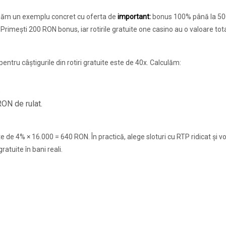
lizăm un exemplu concret cu oferta de
important:
bonus 100% până la 50
Primești 200 RON bonus, iar rotirile gratuite one casino au o valoare tot
entru câștigurile din rotiri gratuite este de 40x. Calculăm:
.
RON de rulat.
 de 4% × 16.000 = 640 RON. În practică, alege sloturi cu RTP ridicat și vol
atuite în bani reali.