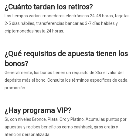
¿Cuánto tardan los retiros?
Los tiempos varían: monederos electrónicos 24-48 horas, tarjetas
2-5 días hábiles, transferencias bancarias 3-7 días hábiles y
criptomonedas hasta 24 horas.
¿Qué requisitos de apuesta tienen los
bonos?
Generalmente, los bonos tienen un requisito de 35x el valor del
depósito más el bono. Consulta los términos específicos de cada
promoción.
¿Hay programa VIP?
Sí, con niveles Bronce, Plata, Oro y Platino. Acumulas puntos por
apuestas y recibes beneficios como cashback, giros gratis y
atención personalizada.