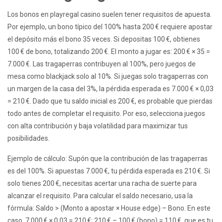
Los bonos en playregal casino suelen tener requisitos de apuesta.
Por ejemplo, un bono típico del 100% hasta 200 € requiere apostar
el depósito más el bono 35 veces. Si depositas 100 €, obtienes
100 € de bono, totalizando 200 €. El monto a jugar es: 200 € × 35 =
7.000 €. Las tragaperras contribuyen al 100%, pero juegos de
mesa como blackjack solo al 10%. Si juegas solo tragaperras con
un margen de la casa del 3%, la pérdida esperada es 7.000 € × 0,03
= 210 €. Dado que tu saldo inicial es 200 €, es probable que pierdas
todo antes de completar el requisito. Por eso, selecciona juegos
con alta contribución y baja volatilidad para maximizar tus
posibilidades.
Ejemplo de cálculo: Supón que la contribución de las tragaperras
es del 100%. Si apuestas 7.000 €, tu pérdida esperada es 210 €. Si
solo tienes 200 €, necesitas acertar una racha de suerte para
alcanzar el requisito. Para calcular el saldo necesario, usa la
fórmula: Saldo > (Monto a apostar × House edge) – Bono. En este
caso, 7.000 € × 0,03 = 210 €; 210 € – 100 € (bono) = 110 €, que es tu