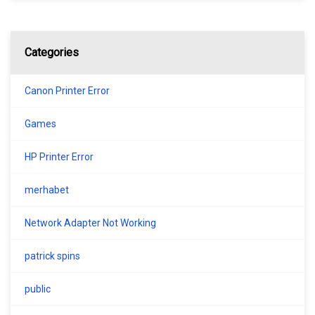
Categories
Canon Printer Error
Games
HP Printer Error
merhabet
Network Adapter Not Working
patrick spins
public