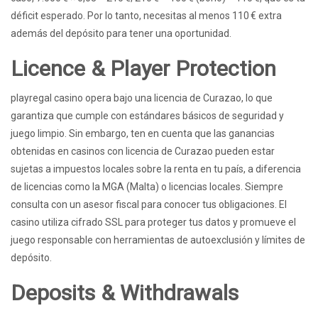
déficit esperado. Por lo tanto, necesitas al menos 110 € extra
además del depósito para tener una oportunidad.
Licence & Player Protection
playregal casino opera bajo una licencia de Curazao, lo que
garantiza que cumple con estándares básicos de seguridad y
juego limpio. Sin embargo, ten en cuenta que las ganancias
obtenidas en casinos con licencia de Curazao pueden estar
sujetas a impuestos locales sobre la renta en tu país, a diferencia
de licencias como la MGA (Malta) o licencias locales. Siempre
consulta con un asesor fiscal para conocer tus obligaciones. El
casino utiliza cifrado SSL para proteger tus datos y promueve el
juego responsable con herramientas de autoexclusión y límites de
depósito.
Deposits & Withdrawals