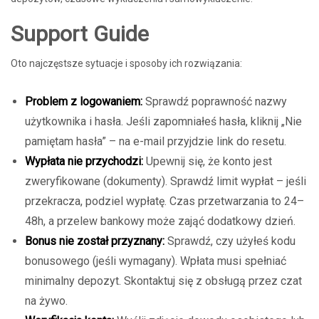
Support Guide
Oto najczęstsze sytuacje i sposoby ich rozwiązania:
Problem z logowaniem:
Sprawdź poprawność nazwy
użytkownika i hasła. Jeśli zapomniałeś hasła, kliknij „Nie
pamiętam hasła” – na e-mail przyjdzie link do resetu.
Wypłata nie przychodzi:
Upewnij się, że konto jest
zweryfikowane (dokumenty). Sprawdź limit wypłat – jeśli
przekracza, podziel wypłatę. Czas przetwarzania to 24–
48h, a przelew bankowy może zająć dodatkowy dzień.
Bonus nie został przyznany:
Sprawdź, czy użyłeś kodu
bonusowego (jeśli wymagany). Wpłata musi spełniać
minimalny depozyt. Skontaktuj się z obsługą przez czat
na żywo.