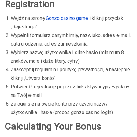
Registration
Wejdź na stronę
Gonzo casino game
i kliknij przycisk
„Rejestracja”.
Wypełnij formularz danymi: imię, nazwisko, adres e-mail,
data urodzenia, adres zamieszkania.
Wybierz nazwę użytkownika i silne hasło (minimum 8
znaków, małe i duże litery, cyfry).
Zaakceptuj regulamin i politykę prywatności, a następnie
kliknij „Utwórz konto”.
Potwierdź rejestrację poprzez link aktywacyjny wysłany
na Twój e-mail.
Zaloguj się na swoje konto przy użyciu nazwy
użytkownika i hasła (proces gonzo casino login).
Calculating Your Bonus