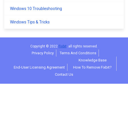
Windows 10 Troubleshooting
Windows Tips & Tricks
Copyright © 2022
Fixbit
. all rights reserved.
Privacy Policy
Terms And Conditions
Knowledge Base
End-User Licensing Agreement
How To Remove Fixbit?
Contact Us