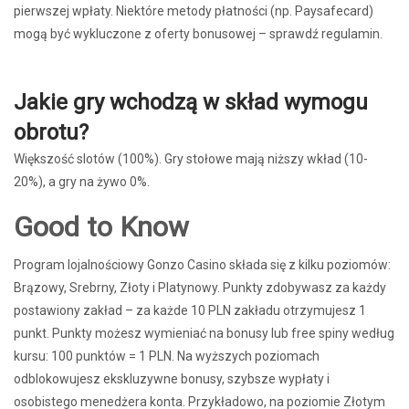
pierwszej wpłaty. Niektóre metody płatności (np. Paysafecard)
mogą być wykluczone z oferty bonusowej – sprawdź regulamin.
Jakie gry wchodzą w skład wymogu
obrotu?
Większość slotów (100%). Gry stołowe mają niższy wkład (10-
20%), a gry na żywo 0%.
Good to Know
Program lojalnościowy Gonzo Casino składa się z kilku poziomów:
Brązowy, Srebrny, Złoty i Platynowy. Punkty zdobywasz za każdy
postawiony zakład – za każde 10 PLN zakładu otrzymujesz 1
punkt. Punkty możesz wymieniać na bonusy lub free spiny według
kursu: 100 punktów = 1 PLN. Na wyższych poziomach
odblokowujesz ekskluzywne bonusy, szybsze wypłaty i
osobistego menedżera konta. Przykładowo, na poziomie Złotym