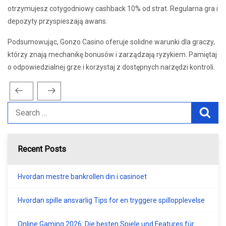
otrzymujesz cotygodniowy cashback 10% od strat. Regularna gra i
depozyty przyspieszają awans.
Podsumowując, Gonzo Casino oferuje solidne warunki dla graczy,
którzy znają mechanikę bonusów i zarządzają ryzykiem. Pamiętaj
o odpowiedzialnej grze i korzystaj z dostępnych narzędzi kontroli.
Previous
Next
Post
Post
Post
navigation
Recent Posts
Hvordan mestre bankrollen din i casinoet
Hvordan spille ansvarlig Tips for en tryggere spillopplevelse
Online Gaming 2026: Die besten Spiele und Features für