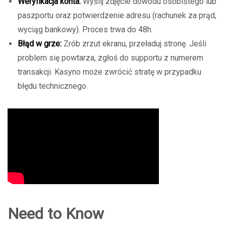
Weryfikacja konta:
Wyślij zdjęcie dowodu osobistego lub
paszportu oraz potwierdzenie adresu (rachunek za prąd,
wyciąg bankowy). Proces trwa do 48h.
Błąd w grze:
Zrób zrzut ekranu, przeładuj stronę. Jeśli
problem się powtarza, zgłoś do supportu z numerem
transakcji. Kasyno może zwrócić stratę w przypadku
błędu technicznego.
Need to Know