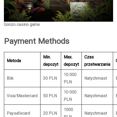
Gonzo casino game
Payment Methods
Min.
Max.
Czas
Metoda
depozyt
depozyt
przetwarzania
10 000
Blik
30 PLN
Natychmiast
PLN
10 000
Visa/Mastercard
50 PLN
Natychmiast
PLN
1000
Paysafecard
20 PLN
Natychmiast
PLN