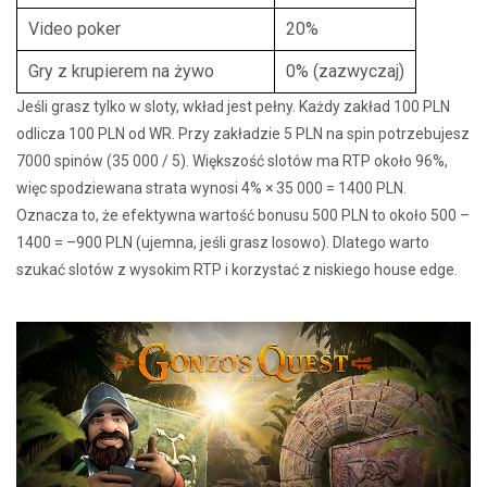
Video poker
20%
Gry z krupierem na żywo
0% (zazwyczaj)
Jeśli grasz tylko w sloty, wkład jest pełny. Każdy zakład 100 PLN
odlicza 100 PLN od WR. Przy zakładzie 5 PLN na spin potrzebujesz
7000 spinów (35 000 / 5). Większość slotów ma RTP około 96%,
więc spodziewana strata wynosi 4% × 35 000 = 1400 PLN.
Oznacza to, że efektywna wartość bonusu 500 PLN to około 500 –
1400 = –900 PLN (ujemna, jeśli grasz losowo). Dlatego warto
szukać slotów z wysokim RTP i korzystać z niskiego house edge.