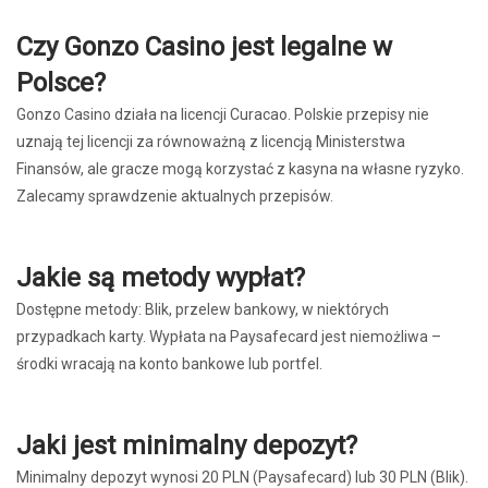
Czy Gonzo Casino jest legalne w
Polsce?
Gonzo Casino działa na licencji Curacao. Polskie przepisy nie
uznają tej licencji za równoważną z licencją Ministerstwa
Finansów, ale gracze mogą korzystać z kasyna na własne ryzyko.
Zalecamy sprawdzenie aktualnych przepisów.
Jakie są metody wypłat?
Dostępne metody: Blik, przelew bankowy, w niektórych
przypadkach karty. Wypłata na Paysafecard jest niemożliwa –
środki wracają na konto bankowe lub portfel.
Jaki jest minimalny depozyt?
Minimalny depozyt wynosi 20 PLN (Paysafecard) lub 30 PLN (Blik).