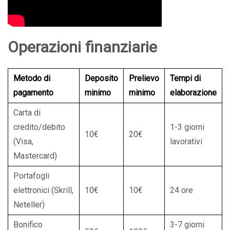
Operazioni finanziarie
Metodo di
Deposito
Prelievo
Tempi di
pagamento
minimo
minimo
elaborazione
Carta di
credito/debito
1-3 giorni
10€
20€
(Visa,
lavorativi
Mastercard)
Portafogli
elettronici (Skrill,
10€
10€
24 ore
Neteller)
Bonifico
3-7 giorni