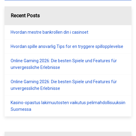
Recent Posts
Hvordan mestre bankrollen din i casinoet
Hvordan spille ansvarlig Tips for en tryggere spillopplevelse
Online Gaming 2026: Die besten Spiele und Features für
unvergessliche Erlebnisse
Online Gaming 2026: Die besten Spiele und Features für
unvergessliche Erlebnisse
Kasino-opastus lakimuutosten vaikutus pelimahdollisuuksiin
Suomessa