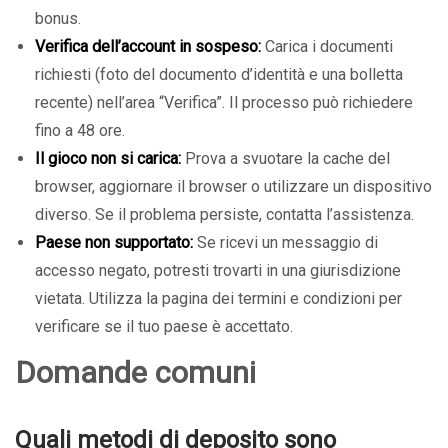
bonus.
Verifica dell’account in sospeso:
Carica i documenti
richiesti (foto del documento d’identità e una bolletta
recente) nell’area “Verifica”. Il processo può richiedere
fino a 48 ore.
Il gioco non si carica:
Prova a svuotare la cache del
browser, aggiornare il browser o utilizzare un dispositivo
diverso. Se il problema persiste, contatta l’assistenza.
Paese non supportato:
Se ricevi un messaggio di
accesso negato, potresti trovarti in una giurisdizione
vietata. Utilizza la pagina dei termini e condizioni per
verificare se il tuo paese è accettato.
Domande comuni
Quali metodi di deposito sono