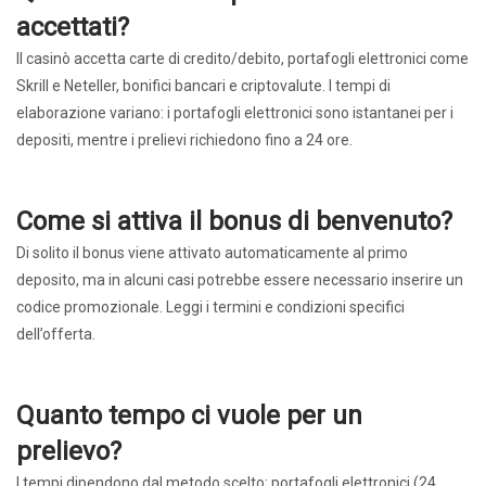
accettati?
Il casinò accetta carte di credito/debito, portafogli elettronici come
Skrill e Neteller, bonifici bancari e criptovalute. I tempi di
elaborazione variano: i portafogli elettronici sono istantanei per i
depositi, mentre i prelievi richiedono fino a 24 ore.
Come si attiva il bonus di benvenuto?
Di solito il bonus viene attivato automaticamente al primo
deposito, ma in alcuni casi potrebbe essere necessario inserire un
codice promozionale. Leggi i termini e condizioni specifici
dell’offerta.
Quanto tempo ci vuole per un
prelievo?
I tempi dipendono dal metodo scelto: portafogli elettronici (24