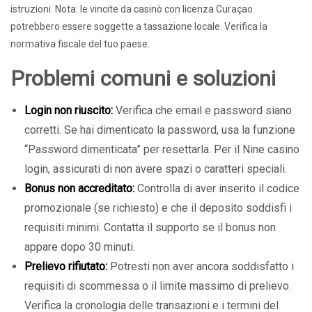
istruzioni. Nota: le vincite da casinò con licenza Curaçao
potrebbero essere soggette a tassazione locale. Verifica la
normativa fiscale del tuo paese.
Problemi comuni e soluzioni
Login non riuscito:
Verifica che email e password siano
corretti. Se hai dimenticato la password, usa la funzione
“Password dimenticata” per resettarla. Per il Nine casino
login, assicurati di non avere spazi o caratteri speciali.
Bonus non accreditato:
Controlla di aver inserito il codice
promozionale (se richiesto) e che il deposito soddisfi i
requisiti minimi. Contatta il supporto se il bonus non
appare dopo 30 minuti.
Prelievo rifiutato:
Potresti non aver ancora soddisfatto i
requisiti di scommessa o il limite massimo di prelievo.
Verifica la cronologia delle transazioni e i termini del