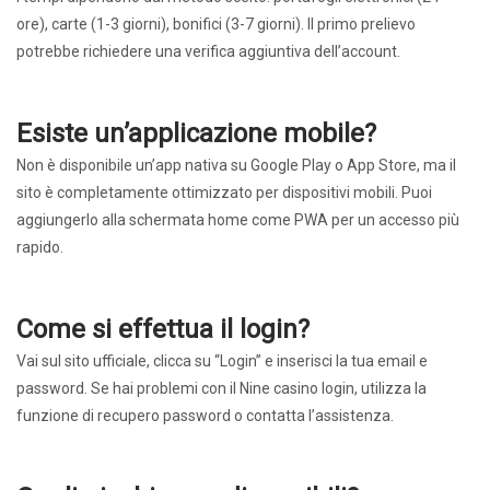
ore), carte (1-3 giorni), bonifici (3-7 giorni). Il primo prelievo
potrebbe richiedere una verifica aggiuntiva dell’account.
Esiste un’applicazione mobile?
Non è disponibile un’app nativa su Google Play o App Store, ma il
sito è completamente ottimizzato per dispositivi mobili. Puoi
aggiungerlo alla schermata home come PWA per un accesso più
rapido.
Come si effettua il login?
Vai sul sito ufficiale, clicca su “Login” e inserisci la tua email e
password. Se hai problemi con il Nine casino login, utilizza la
funzione di recupero password o contatta l’assistenza.