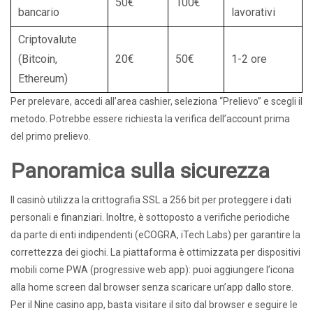
50€
100€
bancario
lavorativi
Criptovalute
(Bitcoin,
20€
50€
1-2 ore
Ethereum)
Per prelevare, accedi all’area cashier, seleziona “Prelievo” e scegli il
metodo. Potrebbe essere richiesta la verifica dell’account prima
del primo prelievo.
Panoramica sulla sicurezza
Il casinò utilizza la crittografia SSL a 256 bit per proteggere i dati
personali e finanziari. Inoltre, è sottoposto a verifiche periodiche
da parte di enti indipendenti (eCOGRA, iTech Labs) per garantire la
correttezza dei giochi. La piattaforma è ottimizzata per dispositivi
mobili come PWA (progressive web app): puoi aggiungere l’icona
alla home screen dal browser senza scaricare un’app dallo store.
Per il Nine casino app, basta visitare il sito dal browser e seguire le