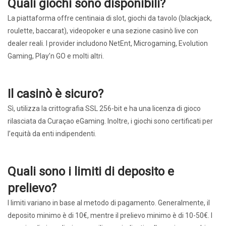
Quali giochi sono disponibili?
La piattaforma offre centinaia di slot, giochi da tavolo (blackjack,
roulette, baccarat), videopoker e una sezione casinò live con
dealer reali. I provider includono NetEnt, Microgaming, Evolution
Gaming, Play’n GO e molti altri.
Il casinò è sicuro?
Sì, utilizza la crittografia SSL 256-bit e ha una licenza di gioco
rilasciata da Curaçao eGaming. Inoltre, i giochi sono certificati per
l’equità da enti indipendenti.
Quali sono i limiti di deposito e
prelievo?
I limiti variano in base al metodo di pagamento. Generalmente, il
deposito minimo è di 10€, mentre il prelievo minimo è di 10-50€. I