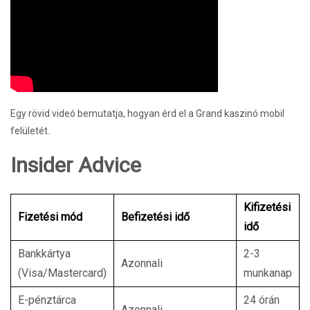
Egy rövid videó bemutatja, hogyan érd el a Grand kaszinó mobil
felületét.
Insider Advice
Kifizetési
Fizetési mód
Befizetési idő
idő
Bankkártya
2-3
Azonnali
(Visa/Mastercard)
munkanap
E-pénztárca
24 órán
Azonnali