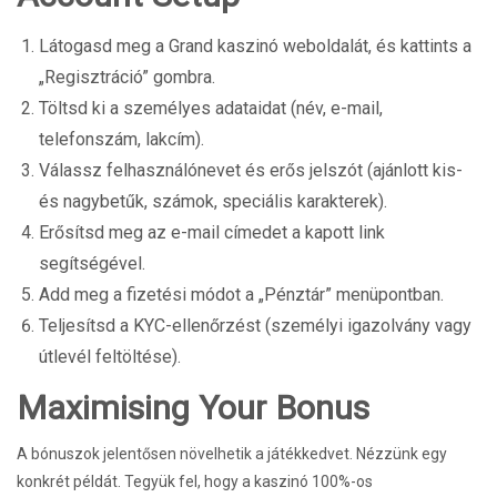
Látogasd meg a Grand kaszinó weboldalát, és kattints a
„Regisztráció” gombra.
Töltsd ki a személyes adataidat (név, e-mail,
telefonszám, lakcím).
Válassz felhasználónevet és erős jelszót (ajánlott kis-
és nagybetűk, számok, speciális karakterek).
Erősítsd meg az e-mail címedet a kapott link
segítségével.
Add meg a fizetési módot a „Pénztár” menüpontban.
Teljesítsd a KYC-ellenőrzést (személyi igazolvány vagy
útlevél feltöltése).
Maximising Your Bonus
A bónuszok jelentősen növelhetik a játékkedvet. Nézzünk egy
konkrét példát. Tegyük fel, hogy a kaszinó 100%-os