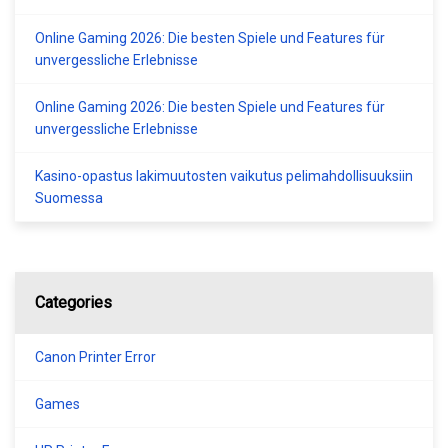
Online Gaming 2026: Die besten Spiele und Features für
unvergessliche Erlebnisse
Online Gaming 2026: Die besten Spiele und Features für
unvergessliche Erlebnisse
Kasino-opastus lakimuutosten vaikutus pelimahdollisuuksiin
Suomessa
Categories
Canon Printer Error
Games