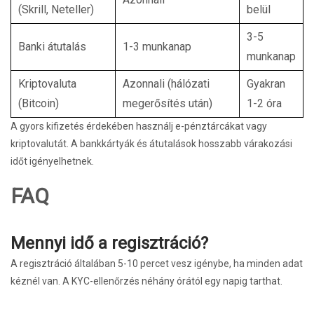
(Skrill, Neteller)
belül
3-5
Banki átutalás
1-3 munkanap
munkanap
Kriptovaluta
Azonnali (hálózati
Gyakran
(Bitcoin)
megerősítés után)
1-2 óra
A gyors kifizetés érdekében használj e-pénztárcákat vagy
kriptovalutát. A bankkártyák és átutalások hosszabb várakozási
időt igényelhetnek.
FAQ
Mennyi idő a regisztráció?
A regisztráció általában 5-10 percet vesz igénybe, ha minden adat
kéznél van. A KYC-ellenőrzés néhány órától egy napig tarthat.