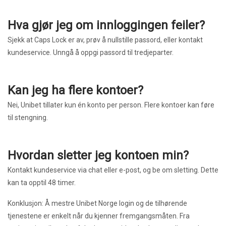
Hva gjør jeg om innloggingen feiler?
Sjekk at Caps Lock er av, prøv å nullstille passord, eller kontakt
kundeservice. Unngå å oppgi passord til tredjeparter.
Kan jeg ha flere kontoer?
Nei, Unibet tillater kun én konto per person. Flere kontoer kan føre
til stengning.
Hvordan sletter jeg kontoen min?
Kontakt kundeservice via chat eller e-post, og be om sletting. Dette
kan ta opptil 48 timer.
Konklusjon: Å mestre Unibet Norge login og de tilhørende
tjenestene er enkelt når du kjenner fremgangsmåten. Fra