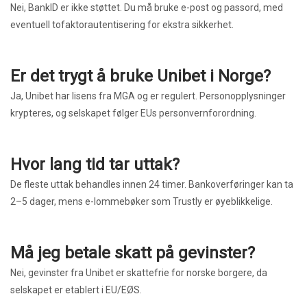
Nei, BankID er ikke støttet. Du må bruke e-post og passord, med
eventuell tofaktorautentisering for ekstra sikkerhet.
Er det trygt å bruke Unibet i Norge?
Ja, Unibet har lisens fra MGA og er regulert. Personopplysninger
krypteres, og selskapet følger EUs personvernforordning.
Hvor lang tid tar uttak?
De fleste uttak behandles innen 24 timer. Bankoverføringer kan ta
2–5 dager, mens e-lommebøker som Trustly er øyeblikkelige.
Må jeg betale skatt på gevinster?
Nei, gevinster fra Unibet er skattefrie for norske borgere, da
selskapet er etablert i EU/EØS.