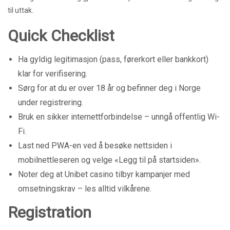
til uttak.
Quick Checklist
Ha gyldig legitimasjon (pass, førerkort eller bankkort)
klar for verifisering.
Sørg for at du er over 18 år og befinner deg i Norge
under registrering.
Bruk en sikker internettforbindelse – unngå offentlig Wi-
Fi.
Last ned PWA-en ved å besøke nettsiden i
mobilnettleseren og velge «Legg til på startsiden».
Noter deg at Unibet casino tilbyr kampanjer med
omsetningskrav – les alltid vilkårene.
Registration