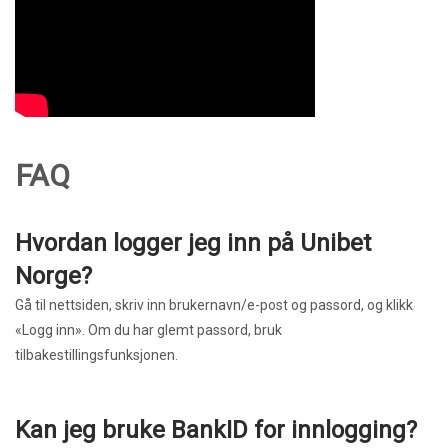
FAQ
Hvordan logger jeg inn på Unibet
Norge?
Gå til nettsiden, skriv inn brukernavn/e-post og passord, og klikk
«Logg inn». Om du har glemt passord, bruk
tilbakestillingsfunksjonen.
Kan jeg bruke BankID for innlogging?