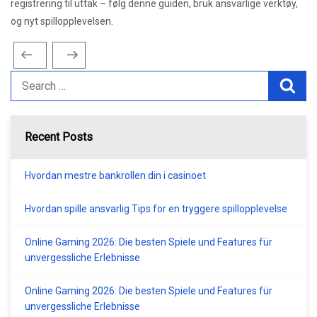
registrering til uttak – følg denne guiden, bruk ansvarlige verktøy,
og nyt spillopplevelsen.
Previous
Next
Post
Post
Post
navigation
Recent Posts
Hvordan mestre bankrollen din i casinoet
Hvordan spille ansvarlig Tips for en tryggere spillopplevelse
Online Gaming 2026: Die besten Spiele und Features für
unvergessliche Erlebnisse
Online Gaming 2026: Die besten Spiele und Features für
unvergessliche Erlebnisse