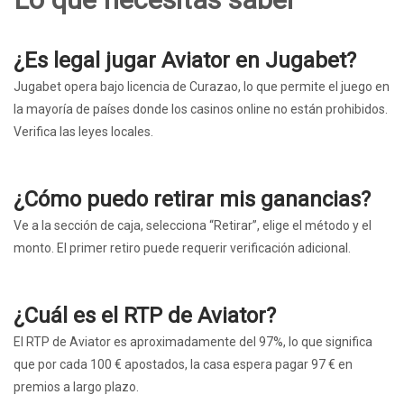
¿Es legal jugar Aviator en Jugabet?
Jugabet opera bajo licencia de Curazao, lo que permite el juego en
la mayoría de países donde los casinos online no están prohibidos.
Verifica las leyes locales.
¿Cómo puedo retirar mis ganancias?
Ve a la sección de caja, selecciona “Retirar”, elige el método y el
monto. El primer retiro puede requerir verificación adicional.
¿Cuál es el RTP de Aviator?
El RTP de Aviator es aproximadamente del 97%, lo que significa
que por cada 100 € apostados, la casa espera pagar 97 € en
premios a largo plazo.