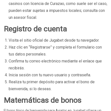
casinos con licencia de Curazao, como suele ser el caso,
pueden estar sujetas a impuestos locales; consulta con
un asesor fiscal.
Registro de cuenta
Visita el sitio oficial de Jugabet desde tu navegador.
Haz clic en “Registrarse” y completa el formulario con
tus datos personales.
Confirma tu correo electrónico mediante el enlace que
recibirás.
Inicia sesión con tu nuevo usuario y contraseña.
Realiza tu primer depósito para activar el bono de
bienvenida, si lo deseas.
Matemáticas de bonos
El bono típico de bienvenida para Aviator en Jugabet ofrece un