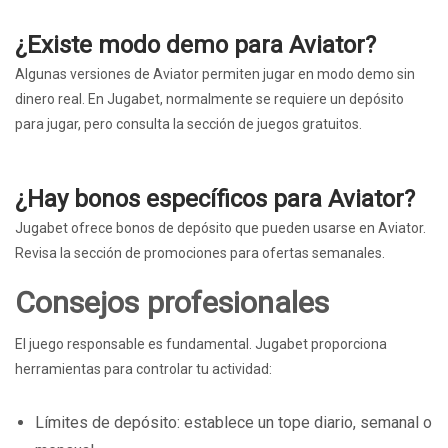
¿Existe modo demo para Aviator?
Algunas versiones de Aviator permiten jugar en modo demo sin
dinero real. En Jugabet, normalmente se requiere un depósito
para jugar, pero consulta la sección de juegos gratuitos.
¿Hay bonos específicos para Aviator?
Jugabet ofrece bonos de depósito que pueden usarse en Aviator.
Revisa la sección de promociones para ofertas semanales.
Consejos profesionales
El juego responsable es fundamental. Jugabet proporciona
herramientas para controlar tu actividad:
Límites de depósito: establece un tope diario, semanal o