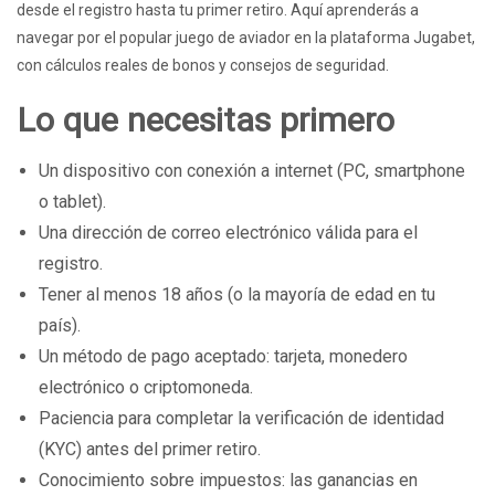
desde el registro hasta tu primer retiro. Aquí aprenderás a
navegar por el popular juego de aviador en la plataforma Jugabet,
con cálculos reales de bonos y consejos de seguridad.
Lo que necesitas primero
Un dispositivo con conexión a internet (PC, smartphone
o tablet).
Una dirección de correo electrónico válida para el
registro.
Tener al menos 18 años (o la mayoría de edad en tu
país).
Un método de pago aceptado: tarjeta, monedero
electrónico o criptomoneda.
Paciencia para completar la verificación de identidad
(KYC) antes del primer retiro.
Conocimiento sobre impuestos: las ganancias en