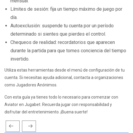
mensual.
Límites de sesión: fija un tiempo máximo de juego por
día.
Autoexclusión: suspende tu cuenta por un período
determinado si sientes que pierdes el control.
Chequeos de realidad: recordatorios que aparecen
durante la partida para que tomes conciencia del tiempo
invertido.
Utiliza estas herramientas desde el menú de configuración de tu
cuenta. Si necesitas ayuda adicional, contacta a organizaciones
como Jugadores Anónimos.
Con esta guía ya tienes todo lo necesario para comenzar con
Aviator en Jugabet. Recuerda jugar con responsabilidad y
disfrutar del entretenimiento. ¡Buena suerte!
Previous
Next
Post
Post
Post