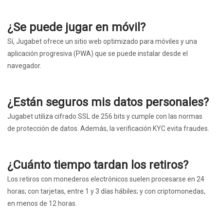
¿Se puede jugar en móvil?
Sí, Jugabet ofrece un sitio web optimizado para móviles y una
aplicación progresiva (PWA) que se puede instalar desde el
navegador.
¿Están seguros mis datos personales?
Jugabet utiliza cifrado SSL de 256 bits y cumple con las normas
de protección de datos. Además, la verificación KYC evita fraudes.
¿Cuánto tiempo tardan los retiros?
Los retiros con monederos electrónicos suelen procesarse en 24
horas; con tarjetas, entre 1 y 3 días hábiles; y con criptomonedas,
en menos de 12 horas.