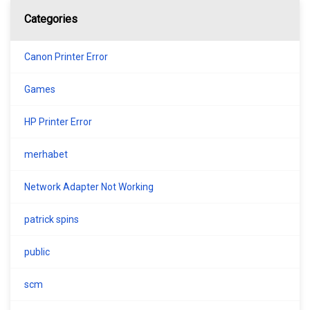
Categories
Canon Printer Error
Games
HP Printer Error
merhabet
Network Adapter Not Working
patrick spins
public
scm