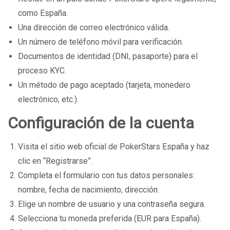
como España.
Una dirección de correo electrónico válida.
Un número de teléfono móvil para verificación.
Documentos de identidad (DNI, pasaporte) para el
proceso KYC.
Un método de pago aceptado (tarjeta, monedero
electrónico, etc.).
Configuración de la cuenta
Visita el sitio web oficial de PokerStars España y haz
clic en “Registrarse”.
Completa el formulario con tus datos personales:
nombre, fecha de nacimiento, dirección.
Elige un nombre de usuario y una contraseña segura.
Selecciona tu moneda preferida (EUR para España).