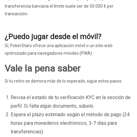
transferencia bancaria el límite suele ser de 50.000 € por
transacción.
¿Puedo jugar desde el móvil?
Sí, PokerStars ofrece una aplicación móvil o un sitio web
optimizado para navegadores móviles (PWA).
Vale la pena saber
Si tu retiro se demora más de lo esperado, sigue estos pasos:
Revisa el estado de tu verificación KYC en la sección de
perfil. Si falta algún documento, súbelo.
Espera el plazo estimado según el método de pago (24
horas para monederos electrónicos, 3-7 días para
transferencias).