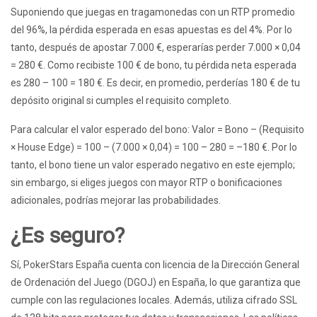
Suponiendo que juegas en tragamonedas con un RTP promedio
del 96%, la pérdida esperada en esas apuestas es del 4%. Por lo
tanto, después de apostar 7.000 €, esperarías perder 7.000 × 0,04
= 280 €. Como recibiste 100 € de bono, tu pérdida neta esperada
es 280 – 100 = 180 €. Es decir, en promedio, perderías 180 € de tu
depósito original si cumples el requisito completo.
Para calcular el valor esperado del bono: Valor = Bono – (Requisito
× House Edge) = 100 – (7.000 × 0,04) = 100 – 280 = –180 €. Por lo
tanto, el bono tiene un valor esperado negativo en este ejemplo;
sin embargo, si eliges juegos con mayor RTP o bonificaciones
adicionales, podrías mejorar las probabilidades.
¿Es seguro?
Sí, PokerStars España cuenta con licencia de la Dirección General
de Ordenación del Juego (DGOJ) en España, lo que garantiza que
cumple con las regulaciones locales. Además, utiliza cifrado SSL