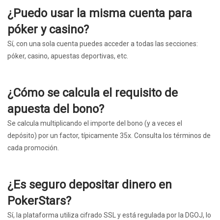
¿Puedo usar la misma cuenta para
póker y casino?
Sí, con una sola cuenta puedes acceder a todas las secciones:
póker, casino, apuestas deportivas, etc.
¿Cómo se calcula el requisito de
apuesta del bono?
Se calcula multiplicando el importe del bono (y a veces el
depósito) por un factor, típicamente 35x. Consulta los términos de
cada promoción.
¿Es seguro depositar dinero en
PokerStars?
Sí, la plataforma utiliza cifrado SSL y está regulada por la DGOJ, lo