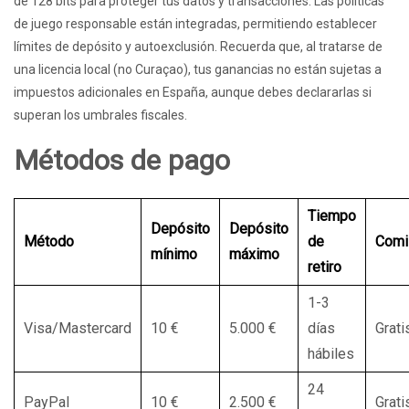
de 128 bits para proteger tus datos y transacciones. Las políticas
de juego responsable están integradas, permitiendo establecer
límites de depósito y autoexclusión. Recuerda que, al tratarse de
una licencia local (no Curaçao), tus ganancias no están sujetas a
impuestos adicionales en España, aunque debes declararlas si
superan los umbrales fiscales.
Métodos de pago
Tiempo
Depósito
Depósito
Método
de
Comi
mínimo
máximo
retiro
1-3
Visa/Mastercard
10 €
5.000 €
días
Grati
hábiles
24
PayPal
10 €
2.500 €
Grati