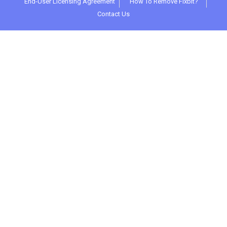
End-User Licensing Agreement
How To Remove Fixbit?
Contact Us