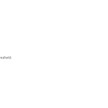
lyezhető