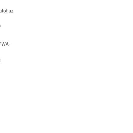
atot az
”
 PWA-
t