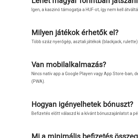
Lehet magyar forintban játszani
Igen, a kaszinó támogatja a HUF-ot, így nem kell átváltá
Milyen játékok érhetők el?
Több száz nyerőgép, asztali játékok (blackjack, rulette)
Van mobilalkalmazás?
Nincs natív app a Google Playen vagy App Store-ban, d
(PWA).
Hogyan igényelhetek bónuszt?
Befizetés előtt válaszd ki a kívánt bónuszajánlatot a
Mi a minimális befizetés össze