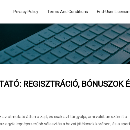
Privacy Policy
Terms And Conditions
End-User Licensi
ATÓ: REGISZTRÁCIÓ, BÓNUSZOK 
z útmutató áttöri a zajt, és csak azt tárgyalja, ami valóban számít a
z egyik legnépszerűbb választás a hazai játékosok körében, és a spor