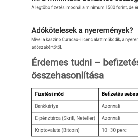
A legtöbb fizetési módnál a minimum 1500 forint, de ér
Adókötelesek a nyeremények?
Mivel a kaszinó Curacao-i licenc alatt működik, a nyere
adószakértőtől.
Érdemes tudni – befizetés
összehasonlítása
Fizetési mód
Befizetés sebe
Bankkártya
Azonnali
E-pénztárca (Skrill, Neteller)
Azonnali
Kriptovaluta (Bitcoin)
10–30 perc