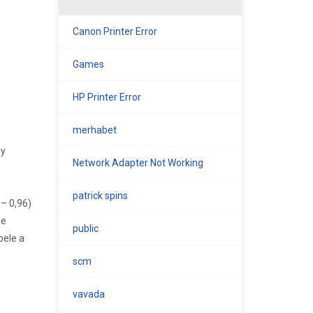
Canon Printer Error
Games
HP Printer Error
merhabet
gy
Network Adapter Not Working
patrick spins
– 0,96)
Ne
public
bele a
scm
vavada