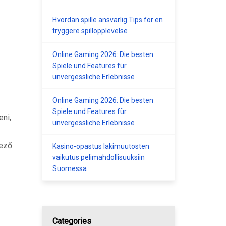
Hvordan spille ansvarlig Tips for en
tryggere spillopplevelse
Online Gaming 2026: Die besten
Spiele und Features für
unvergessliche Erlebnisse
Online Gaming 2026: Die besten
Spiele und Features für
eni,
unvergessliche Erlebnisse
kező
Kasino-opastus lakimuutosten
vaikutus pelimahdollisuuksiin
Suomessa
Categories