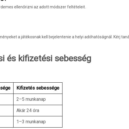
demes ellenőrizni az adott módszer feltételeit.
ményeket a játékosnak kell bejelentenie a helyi adóhatóságnál. Kérj tan
i és kifizetési sebesség
ssége
Kifizetés sebessége
2–5 munkanap
Akár 24 óra
1–3 munkanap