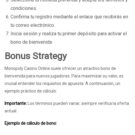
condiciones.
Confirma tu registro mediante el enlace que recibirás en
tu correo electrónico.
Inicia sesión y realiza tu primer depósito para activar el
bono de bienvenida.
Bonus Strategy
Monopoly Casino Online suele ofrecer un atractivo bono de
bienvenida para nuevos jugadores. Para maximizar su valor, es
crucial entender los requisitos de apuesta. A continuación, un
ejemplo práctico de cálculo:
Importante:
Los términos pueden variar; siempre verifica la oferta
actual.
Ejemplo de cálculo de bono: