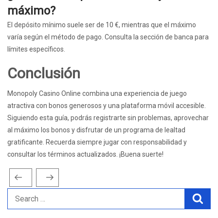
máximo?
El depósito mínimo suele ser de 10 €, mientras que el máximo
varía según el método de pago. Consulta la sección de banca para
límites específicos.
Conclusión
Monopoly Casino Online combina una experiencia de juego
atractiva con bonos generosos y una plataforma móvil accesible.
Siguiendo esta guía, podrás registrarte sin problemas, aprovechar
al máximo los bonos y disfrutar de un programa de lealtad
gratificante. Recuerda siempre jugar con responsabilidad y
consultar los términos actualizados. ¡Buena suerte!
Previous
Next
Post
Post
Post
navigation