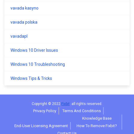
vavada kasyno
vavada polska
vavadapl
Windows 10 Driver Issues
Windows 10 Troubleshooting
Windows Tips & Tricks
Copyright © 2022
Fixbit
. all rights reserved.
Privacy Policy
Terms And Conditions
Knowledge Base
End-User Licensing Agreement
How To Remove Fixbit?
Contact Us