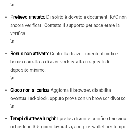
\n
Prelievo rifiutato:
Di solito è dovuto a documenti KYC non
ancora verificati. Contatta il supporto per accelerare la
verifica.
\n
Bonus non attivato:
Controlla di aver inserito il codice
bonus corretto o di aver soddisfatto i requisiti di
deposito minimo.
\n
Gioco non si carica:
Aggiorna il browser, disabilita
eventuali ad-block, oppure prova con un browser diverso.
\n
Tempi di attesa lunghi:
I prelievi tramite bonifico bancario
richiedono 3-5 giorni lavorativi; scegli e-wallet per tempi