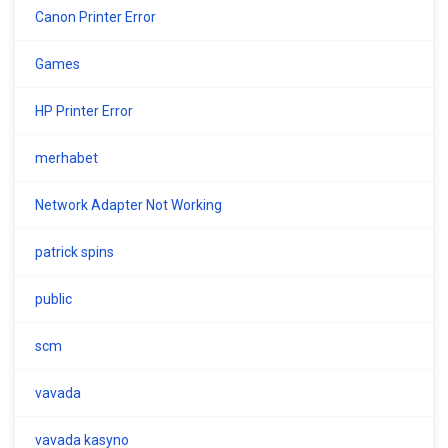
Canon Printer Error
Games
HP Printer Error
merhabet
Network Adapter Not Working
patrick spins
public
scm
vavada
vavada kasyno