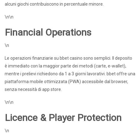
alcuni giochi contribuiscono in percentuale minore.
\n\n
Financial Operations
\n
Le operazioni finanziarie su bbet casino sono semplici. Il deposito
è immediato con la maggior parte dei metodi (carte, e-wallet),
mentre i prelievi richiedono da 1 a 3 giorni lavorativi. bbet offre una
piattaforma mobile ottimizzata (PWA) accessibile dal browser,
senza necessità di app store.
\n\n
Licence & Player Protection
\n