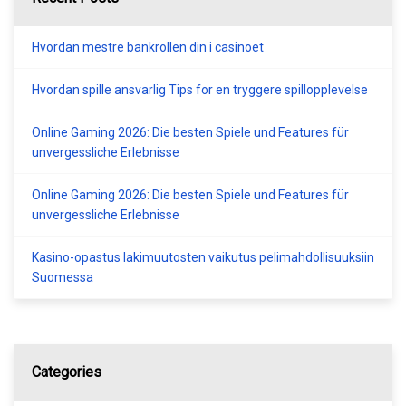
Hvordan mestre bankrollen din i casinoet
Hvordan spille ansvarlig Tips for en tryggere spillopplevelse
Online Gaming 2026: Die besten Spiele und Features für
unvergessliche Erlebnisse
Online Gaming 2026: Die besten Spiele und Features für
unvergessliche Erlebnisse
Kasino-opastus lakimuutosten vaikutus pelimahdollisuuksiin
Suomessa
Categories