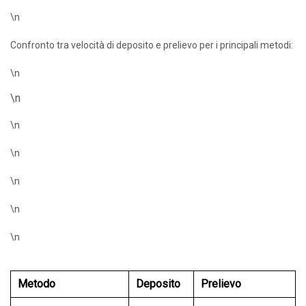
\n
Confronto tra velocità di deposito e prelievo per i principali metodi:
\n
\n
\n
\n
\n
\n
\n
Metodo
Deposito
Prelievo