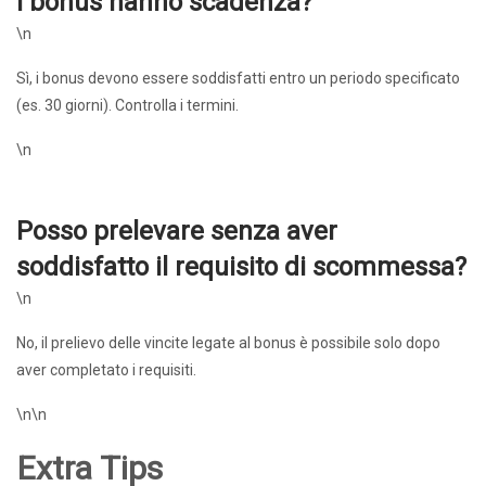
I bonus hanno scadenza?
\n
Sì, i bonus devono essere soddisfatti entro un periodo specificato
(es. 30 giorni). Controlla i termini.
\n
Posso prelevare senza aver
soddisfatto il requisito di scommessa?
\n
No, il prelievo delle vincite legate al bonus è possibile solo dopo
aver completato i requisiti.
\n\n
Extra Tips