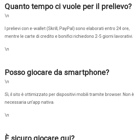
Quanto tempo ci vuole per il prelievo?
\n
I prelievi con e-wallet (Skrill, PayPal) sono elaborati entro 24 ore,
mentre le carte di credito e bonifici richiedono 2-5 giorni lavorativi.
\n
Posso giocare da smartphone?
\n
Sì, il sito è ottimizzato per dispositivi mobili tramite browser. Non è
necessaria un’app nativa.
\n
È sicuro giocare qui?