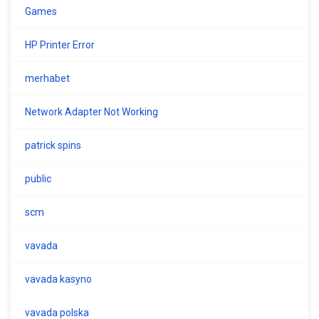
Games
HP Printer Error
merhabet
Network Adapter Not Working
patrick spins
public
scm
vavada
vavada kasyno
vavada polska