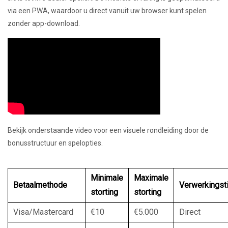
via een PWA, waardoor u direct vanuit uw browser kunt spelen
zonder app-download.
Bekijk onderstaande video voor een visuele rondleiding door de
bonusstructuur en spelopties.
Minimale
Maximale
Betaalmethode
Verwerkingsti
storting
storting
Visa/Mastercard
€10
€5.000
Direct