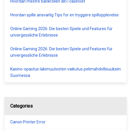
Hvordan mestre bankrollen din i casinoet
Hvordan spille ansvarlig Tips for en tryggere spillopplevelse
Online Gaming 2026: Die besten Spiele und Features für
unvergessliche Erlebnisse
Online Gaming 2026: Die besten Spiele und Features für
unvergessliche Erlebnisse
Kasino-opastus lakimuutosten vaikutus pelimahdollisuuksiin
Suomessa
Categories
Canon Printer Error