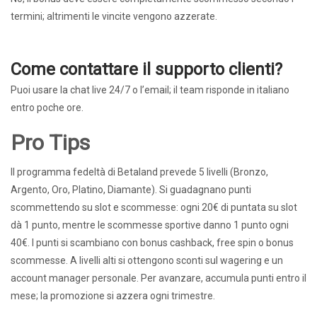
termini; altrimenti le vincite vengono azzerate.
Come contattare il supporto clienti?
Puoi usare la chat live 24/7 o l’email; il team risponde in italiano
entro poche ore.
Pro Tips
Il programma fedeltà di Betaland prevede 5 livelli (Bronzo,
Argento, Oro, Platino, Diamante). Si guadagnano punti
scommettendo su slot e scommesse: ogni 20€ di puntata su slot
dà 1 punto, mentre le scommesse sportive danno 1 punto ogni
40€. I punti si scambiano con bonus cashback, free spin o bonus
scommesse. A livelli alti si ottengono sconti sul wagering e un
account manager personale. Per avanzare, accumula punti entro il
mese; la promozione si azzera ogni trimestre.