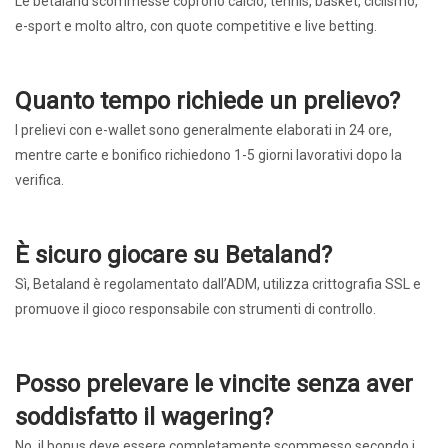
Le betaland scommesse coprono calcio, tennis, basket, ciclismo,
e-sport e molto altro, con quote competitive e live betting.
Quanto tempo richiede un prelievo?
I prelievi con e-wallet sono generalmente elaborati in 24 ore,
mentre carte e bonifico richiedono 1-5 giorni lavorativi dopo la
verifica.
È sicuro giocare su Betaland?
Sì, Betaland è regolamentato dall’ADM, utilizza crittografia SSL e
promuove il gioco responsabile con strumenti di controllo.
Posso prelevare le vincite senza aver
soddisfatto il wagering?
No, il bonus deve essere completamente scommesso secondo i