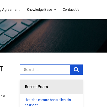
ng Agreement
Knowledge Base
Contact Us
T
Recent Posts
ne à
Hvordan mestre bankrollen din i
casinoet