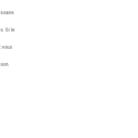
ssaire.
. Si le
t vous
ison.