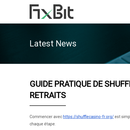
Latest News
GUIDE PRATIQUE DE SHUFFL
RETRAITS
Commencer avec
https://shufflecasino-fr.org/
est simp
chaque étape.