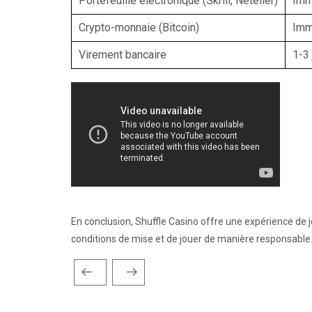
Portefeuille électronique (Skrill, Neteller)
Imm
Crypto-monnaie (Bitcoin)
Imm
Virement bancaire
1-3
En conclusion, Shuffle Casino offre une expérience de j
conditions de mise et de jouer de manière responsable.
Previous
Next
Post
Post
Post
navigation