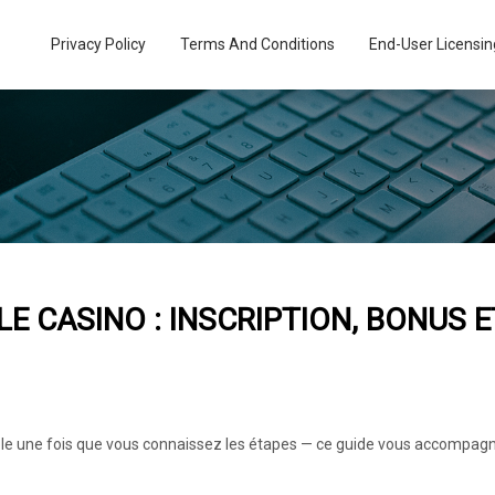
Privacy Policy
Terms And Conditions
End-User Licensi
E CASINO : INSCRIPTION, BONUS E
le une fois que vous connaissez les étapes — ce guide vous accompag