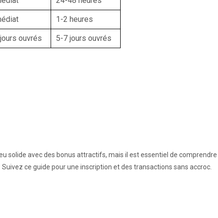
édiat
24-48 heures
édiat
1-2 heures
 jours ouvrés
5-7 jours ouvrés
eu solide avec des bonus attractifs, mais il est essentiel de comprendre
 Suivez ce guide pour une inscription et des transactions sans accroc.