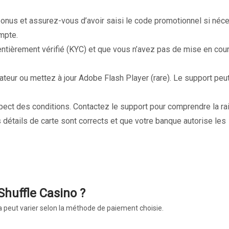
bonus et assurez-vous d’avoir saisi le code promotionnel si néce
mpte.
ntièrement vérifié (KYC) et que vous n’avez pas de mise en cours
teur ou mettez à jour Adobe Flash Player (rare). Le support peu
pect des conditions. Contactez le support pour comprendre la ra
étails de carte sont corrects et que votre banque autorise les
huffle Casino ?
 peut varier selon la méthode de paiement choisie.