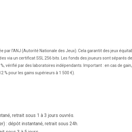
ée par l’ANJ (Autorité Nationale des Jeux). Cela garantit des jeux équita
ées via un certificat SSL 256 bits. Les fonds des joueurs sont séparés d
, vérifié par des laboratoires indépendants. Important : en cas de gain,
12 % pour les gains supérieurs à 1 500 €).
tané, retrait sous 1 à 3 jours ouvrés.
er) : dépôt instantané, retrait sous 24h.
ait sous 3 à 5 jours.