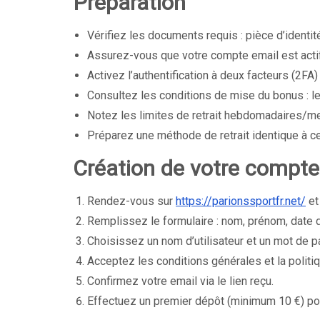
Préparation
Vérifiez les documents requis : pièce d’identité
Assurez-vous que votre compte email est actif
Activez l’authentification à deux facteurs (2FA
Consultez les conditions de mise du bonus : les
Notez les limites de retrait hebdomadaires/m
Préparez une méthode de retrait identique à cel
Création de votre compte
Rendez-vous sur
https://parionssportfr.net/
et 
Remplissez le formulaire : nom, prénom, date 
Choisissez un nom d’utilisateur et un mot de p
Acceptez les conditions générales et la politiq
Confirmez votre email via le lien reçu.
Effectuez un premier dépôt (minimum 10 €) pou