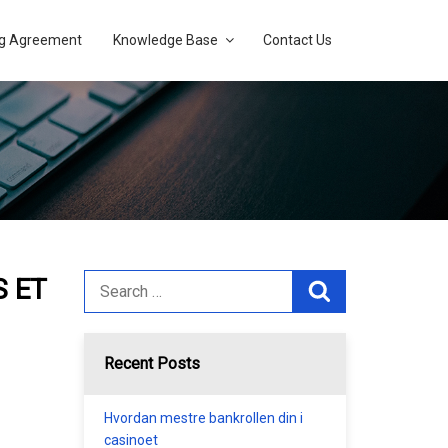
ng Agreement
Knowledge Base
Contact Us
S ET
Recent Posts
Hvordan mestre bankrollen din i
casinoet