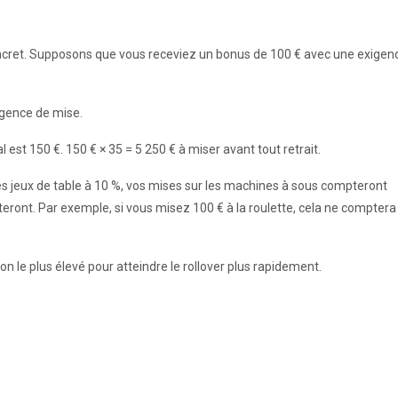
cret. Supposons que vous receviez un bonus de 100 € avec une exigen
igence de mise.
 est 150 €. 150 € × 35 = 5 250 € à miser avant tout retrait.
les jeux de table à 10 %, vos mises sur les machines à sous compteront
teront. Par exemple, si vous misez 100 € à la roulette, cela ne comptera
tion le plus élevé pour atteindre le rollover plus rapidement.