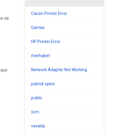
Canon Printer Error
ce de
Games
HP Printer Error
merhabet
Network Adapter Not Working
 que
patrick spins
public
scm
vavada