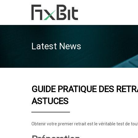
Latest News
GUIDE PRATIQUE DES RETR
ASTUCES
Obtenir votre premier retrait est le véritable test de 