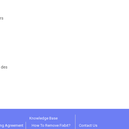
rs
r des
Knowledge Base
ing Agreement
How To Remove Fixbit?
Contact Us