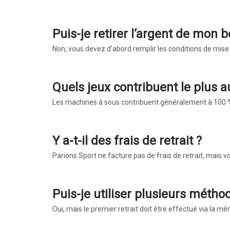
Puis-je retirer l’argent de mo
Non, vous devez d’abord remplir les conditions de mise
Quels jeux contribuent le plus au
Les machines à sous contribuent généralement à 100 %, 
Y a-t-il des frais de retrait ?
Parions Sport ne facture pas de frais de retrait, mais v
Puis-je utiliser plusieurs méthod
Oui, mais le premier retrait doit être effectué via la m