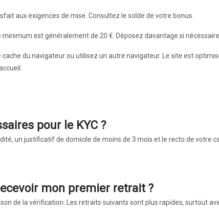
sfait aux exigences de mise. Consultez le solde de votre bonus.
 minimum est généralement de 20 €. Déposez davantage si nécessaire
 cache du navigateur ou utilisez un autre navigateur. Le site est optimi
accueil.
saires pour le KYC ?
ité, un justificatif de domicile de moins de 3 mois et le recto de votre c
ecevoir mon premier retrait ?
on de la vérification. Les retraits suivants sont plus rapides, surtout av