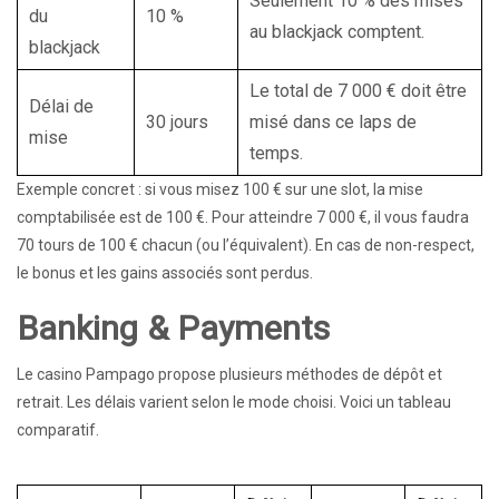
Seulement 10 % des mises
du
10 %
au blackjack comptent.
blackjack
Le total de 7 000 € doit être
Délai de
30 jours
misé dans ce laps de
mise
temps.
Exemple concret : si vous misez 100 € sur une slot, la mise
comptabilisée est de 100 €. Pour atteindre 7 000 €, il vous faudra
70 tours de 100 € chacun (ou l’équivalent). En cas de non-respect,
le bonus et les gains associés sont perdus.
Banking & Payments
Le casino Pampago propose plusieurs méthodes de dépôt et
retrait. Les délais varient selon le mode choisi. Voici un tableau
comparatif.