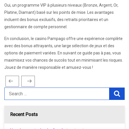
Oui, un programme VIP à plusieurs niveaux (Bronze, Argent, Or,
Platine, Diamant) basé sur les points de mise. Les avantages
incluent des bonus exclusifs, des retraits prioritaires et un
gestionnaire de compte personnel.
En conclusion, le casino Pampago offre une expérience complète
avec des bonus attrayants, une large sélection de jeux et des
options de paiement variées. En suivant ce guide pas à pas, vous
maximisez vos chances de succès tout en minimisant les risques.
Jouez de manière responsable et amusez-vous !
Previous
Next
Post
Post
Post
navigation
Recent Posts