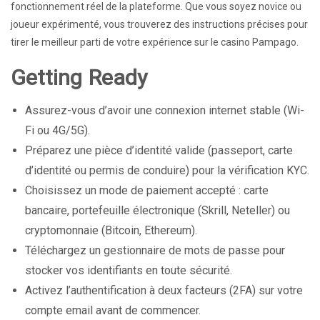
fonctionnement réel de la plateforme. Que vous soyez novice ou
joueur expérimenté, vous trouverez des instructions précises pour
tirer le meilleur parti de votre expérience sur le casino Pampago.
Getting Ready
Assurez-vous d’avoir une connexion internet stable (Wi-
Fi ou 4G/5G).
Préparez une pièce d’identité valide (passeport, carte
d’identité ou permis de conduire) pour la vérification KYC.
Choisissez un mode de paiement accepté : carte
bancaire, portefeuille électronique (Skrill, Neteller) ou
cryptomonnaie (Bitcoin, Ethereum).
Téléchargez un gestionnaire de mots de passe pour
stocker vos identifiants en toute sécurité.
Activez l’authentification à deux facteurs (2FA) sur votre
compte email avant de commencer.