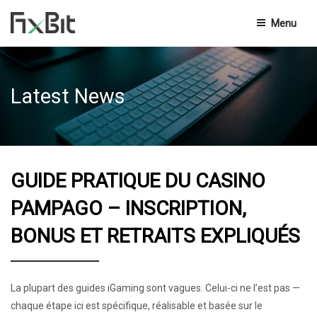
Menu
Privacy Policy
Latest News
Terms And Conditions
End-User Licensing Agreement
Knowledge Base
GUIDE PRATIQUE DU CASINO
Contact Us
PAMPAGO – INSCRIPTION,
BONUS ET RETRAITS EXPLIQUÉS
La plupart des guides iGaming sont vagues. Celui-ci ne l’est pas —
chaque étape ici est spécifique, réalisable et basée sur le