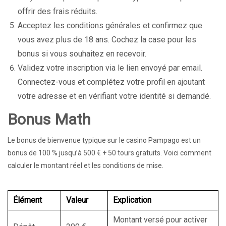
offrir des frais réduits.
Acceptez les conditions générales et confirmez que
vous avez plus de 18 ans. Cochez la case pour les
bonus si vous souhaitez en recevoir.
Validez votre inscription via le lien envoyé par email.
Connectez-vous et complétez votre profil en ajoutant
votre adresse et en vérifiant votre identité si demandé.
Bonus Math
Le bonus de bienvenue typique sur le casino Pampago est un
bonus de 100 % jusqu’à 500 € + 50 tours gratuits. Voici comment
calculer le montant réel et les conditions de mise.
Élément
Valeur
Explication
Montant versé pour activer