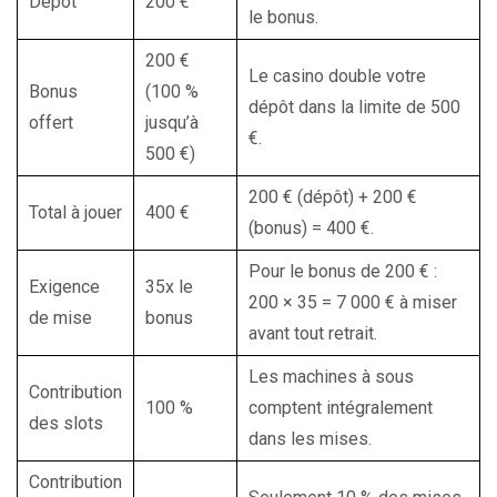
Dépôt
200 €
le bonus.
200 €
Le casino double votre
Bonus
(100 %
dépôt dans la limite de 500
offert
jusqu’à
€.
500 €)
200 € (dépôt) + 200 €
Total à jouer
400 €
(bonus) = 400 €.
Pour le bonus de 200 € :
Exigence
35x le
200 × 35 = 7 000 € à miser
de mise
bonus
avant tout retrait.
Les machines à sous
Contribution
100 %
comptent intégralement
des slots
dans les mises.
Contribution