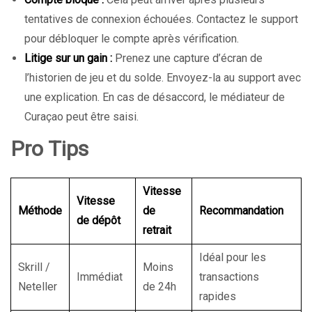
tentatives de connexion échouées. Contactez le support
pour débloquer le compte après vérification.
Litige sur un gain :
Prenez une capture d’écran de
l’historien de jeu et du solde. Envoyez-la au support avec
une explication. En cas de désaccord, le médiateur de
Curaçao peut être saisi.
Pro Tips
Vitesse
Vitesse
Méthode
de
Recommandation
de dépôt
retrait
Idéal pour les
Skrill /
Moins
Immédiat
transactions
Neteller
de 24h
rapides