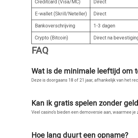
Creditcard (Visa/MC)
Direct
E-wallet (Skrill/Neteller)
Direct
Bankoverschrijving
1-3 dagen
Crypto (Bitcoin)
Direct na bevestigin
FAQ
Wat is de minimale leeftijd om 
Deze is doorgaans 18 of 21 jaar, afhankelijk van het re
Kan ik gratis spelen zonder gel
Veel casino’s bieden een demoversie aan, waarmee je 
Hoe lang duurt een opname?