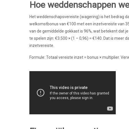
Hoe weddenschappen we
Het weddenschapsvereiste (wagering) is het bedrag dat
welkomstbonus van €100 met een inzetvereiste van 35x.
van de gemiddelde gokkast is 96%, wat betekent dat je
te spelen zijn: €3.500 × (1 – 0,96) = €140. Dat is meer
inzetvereiste.
Formule: Totaal vereiste inzet = bonus × multiplier. Verw