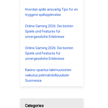
Hvordan spille ansvarlig Tips for en
tryggere spillopplevelse
Online Gaming 2026: Die besten
Spiele und Features für
unvergessliche Erlebnisse
Online Gaming 2026: Die besten
Spiele und Features für
unvergessliche Erlebnisse
Kasino-opastus lakimuutosten
vaikutus pelimahdollisuuksiin
Suomessa
Categories