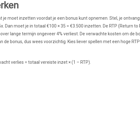
rken
 je moet inzetten voordat je een bonus kunt opnemen. Stel, je ontvang
 Dan moet je in totaal €100 × 35 = €3.500 inzetten. De RTP (Return to 
 over lange termijn ongeveer 4% verliest. De verwachte kosten om de bo
 dan de bonus, dus wees voorzichtig. Kies liever spellen met een hoge RTP
acht verlies = totaal vereiste inzet × (1 – RTP).