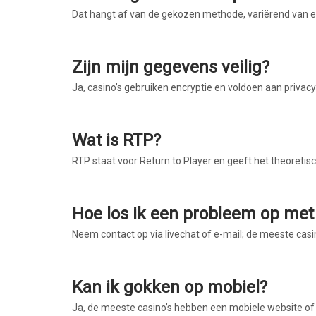
Dat hangt af van de gekozen methode, variërend van e
Zijn mijn gegevens veilig?
Ja, casino’s gebruiken encryptie en voldoen aan priva
Wat is RTP?
RTP staat voor Return to Player en geeft het theoretis
Hoe los ik een probleem op met
Neem contact op via livechat of e-mail; de meeste casi
Kan ik gokken op mobiel?
Ja, de meeste casino’s hebben een mobiele website of