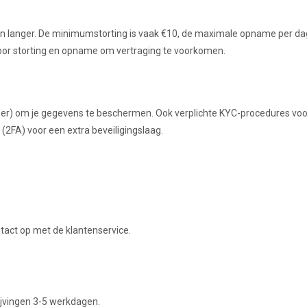
ren langer. De minimumstorting is vaak €10, de maximale opname per da
 voor storting en opname om vertraging te voorkomen.
hoger) om je gegevens te beschermen. Ook verplichte KYC-procedures v
(2FA) voor een extra beveiligingslaag.
tact op met de klantenservice.
jvingen 3-5 werkdagen.