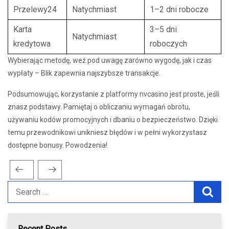
Przelewy24
Natychmiast
1–2 dni robocze
Karta
3–5 dni
Natychmiast
kredytowa
roboczych
Wybierając metodę, weź pod uwagę zarówno wygodę, jak i czas
wypłaty – Blik zapewnia najszybsze transakcje.
Podsumowując, korzystanie z platformy nvcasino jest proste, jeśli
znasz podstawy. Pamiętaj o obliczaniu wymagań obrotu,
używaniu kodów promocyjnych i dbaniu o bezpieczeństwo. Dzięki
temu przewodnikowi unikniesz błędów i w pełni wykorzystasz
dostępne bonusy. Powodzenia!
Previous
Next
Post
Post
Post
navigation
Recent Posts