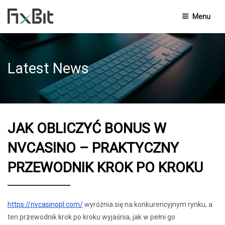
Menu
Privacy Policy
Latest News
Terms And Conditions
End-User Licensing Agreement
Knowledge Base
JAK OBLICZYĆ BONUS W
Contact Us
NVCASINO – PRAKTYCZNY
PRZEWODNIK KROK PO KROKU
https://nvcasinopl.com/
wyróżnia się na konkurencyjnym rynku, a
ten przewodnik krok po kroku wyjaśnia, jak w pełni go