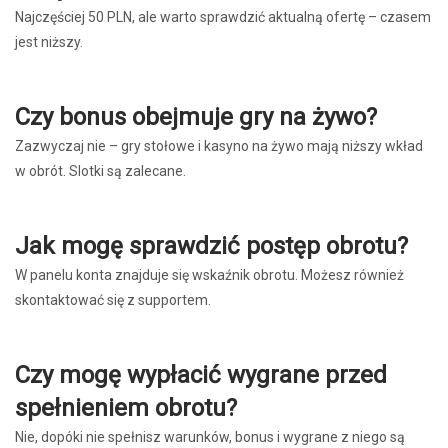
Najczęściej 50 PLN, ale warto sprawdzić aktualną ofertę – czasem
jest niższy.
Czy bonus obejmuje gry na żywo?
Zazwyczaj nie – gry stołowe i kasyno na żywo mają niższy wkład
w obrót. Slotki są zalecane.
Jak mogę sprawdzić postęp obrotu?
W panelu konta znajduje się wskaźnik obrotu. Możesz również
skontaktować się z supportem.
Czy mogę wypłacić wygrane przed
spełnieniem obrotu?
Nie, dopóki nie spełnisz warunków, bonus i wygrane z niego są