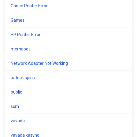
Canon Printer Error
Games
HP Printer Error
merhabet
Network Adapter Not Working
patrick spins
public
scm
vavada
vavada kasyno