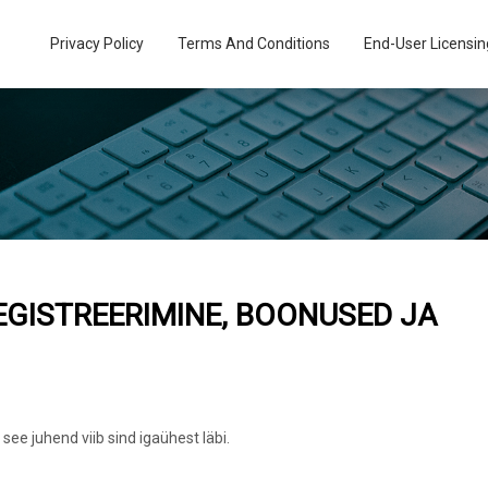
Privacy Policy
Terms And Conditions
End-User Licensi
EGISTREERIMINE, BOONUSED JA
see juhend viib sind igaühest läbi.