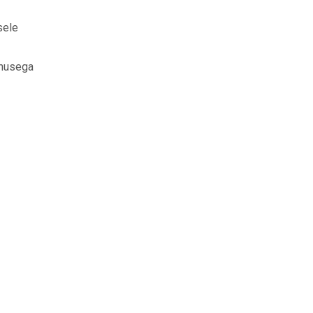
sele
enusega