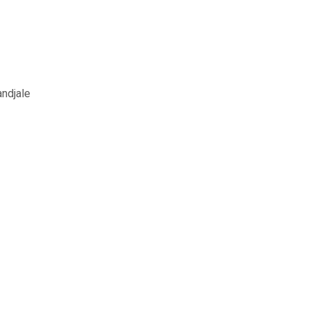
andjale