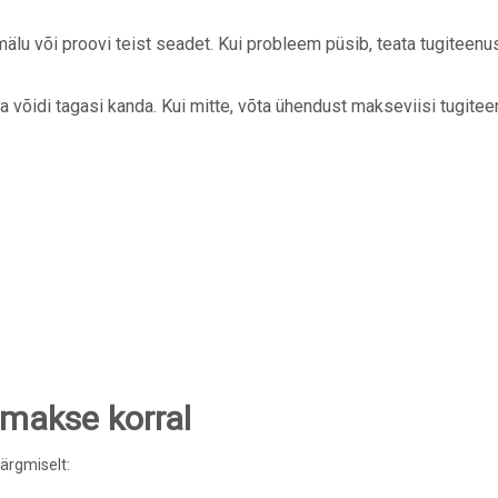
älu või proovi teist seadet. Kui probleem püsib, teata tugiteenu
 võidi tagasi kanda. Kui mitte, võta ühendust makseviisi tugite
jamakse korral
ärgmiselt: