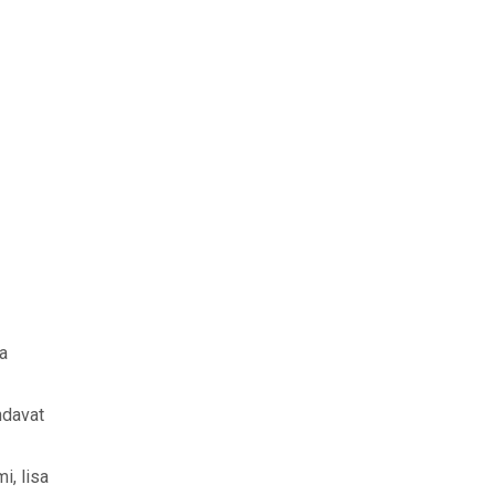
a
ndavat
i, lisa