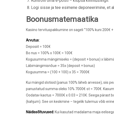
Kontrolli oma e-posti – klõpsa kinnituslingil.
Logi sisse ja tee esimene deponeerimine, et a
Boonusmatemaatika
Kasiino tervituspakkumine on sageli “100% kuni 200€ + 
Arvutus:
Deposiit = 100€
Bo nus = 100% x 100€ = 100€
Kogusumma mängimiseks = (deposit + bonus) x läbim
Läbimängimisnõue = 35x (deposit + bonus)
Kogusumma = (100 + 100) x 35 = 7000€
Kui mängid slotisid (panus 100% läheb arvesse), siis 
panustatud summa oleks 10% 7000€-st = 700€. Kasumioo
Oodatav kaotus = 7000€ x 0.03 = 210€. Seega pärast b
(kahjum). See on keskmine – tegelik tulemus võib erin
Näidissõltuvused:
Kui kasutad madalama maja eelisega 