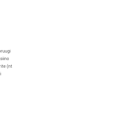
pruugi
asiino
ite (nt
i