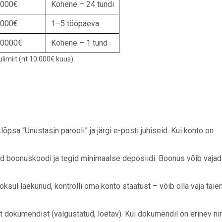
000€
Kohene – 24 tundi
000€
1–5 tööpäeva
0000€
Kohene – 1 tund
limiit (nt 10 000€ kuus).
lõpsa “Unustasin parooli” ja järgi e-posti juhiseid. Kui konto on
id boonuskoodi ja tegid minimaalse deposiidi. Boonus võib vajad
oksul laekunud, kontrolli oma konto staatust – võib olla vaja täie
t dokumendist (valgustatud, loetav). Kui dokumendil on erinev nim