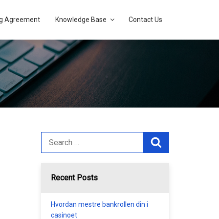
ng Agreement
Knowledge Base
Contact Us
Recent Posts
Hvordan mestre bankrollen din i
casinoet