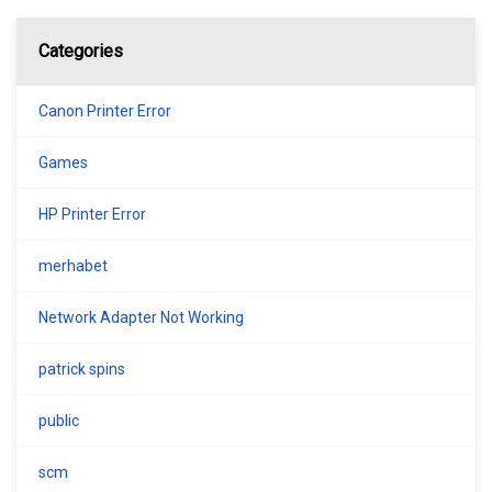
Categories
Canon Printer Error
Games
HP Printer Error
merhabet
Network Adapter Not Working
patrick spins
public
scm