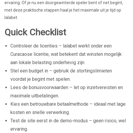
ervaring. Of je nu een doorgewinterde speler bent of net begint,
met deze praktische stappen haal je het maximale uit je tijd op
lalabet.
Quick Checklist
Controleer de licenties – lalabet werkt onder een
Curacaose licentie, wat betekent dat winsten mogelijk
aan lokale belasting onderhevig zijn.
Stel een budget in – gebruik de stortingslimieten
voordat je begint met spelen.
Lees de bonusvoorwaarden – let op inzetvereisten en
maximale uitbetalingen.
Kies een betrouwbare betaalmethode – ideaal met lage
kosten en snelle verwerking.
Test de site eerst in de demo-modus – geen risico, wel
ervaring.