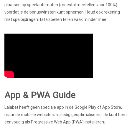
plaatsen op speelautomaten (meestal meetellen voor 100%)
voordat je de bonuswinsten kunt opnemen. Houd ook rekening
met spelbijdragen: tafelspellen tellen vaak minder mee.
App & PWA Guide
Lalabet heeft geen speciale app in de Google Play of App Store,
maar de mobiele website is volledig geoptimaliseerd. Je kunt hem
eenvoudig als Progressive Web App (PWA) installeren: