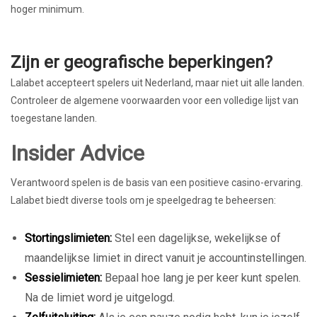
hoger minimum.
Zijn er geografische beperkingen?
Lalabet accepteert spelers uit Nederland, maar niet uit alle landen.
Controleer de algemene voorwaarden voor een volledige lijst van
toegestane landen.
Insider Advice
Verantwoord spelen is de basis van een positieve casino-ervaring.
Lalabet biedt diverse tools om je speelgedrag te beheersen:
Stortingslimieten:
Stel een dagelijkse, wekelijkse of
maandelijkse limiet in direct vanuit je accountinstellingen.
Sessielimieten:
Bepaal hoe lang je per keer kunt spelen.
Na de limiet word je uitgelogd.