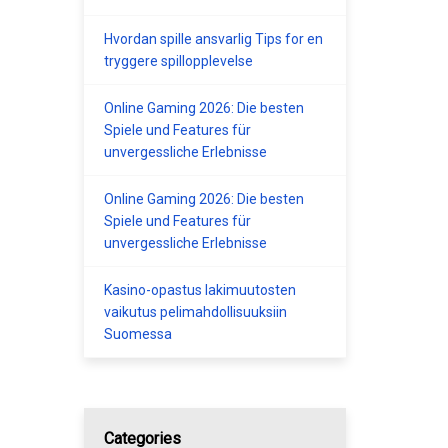
Hvordan spille ansvarlig Tips for en
tryggere spillopplevelse
Online Gaming 2026: Die besten
Spiele und Features für
unvergessliche Erlebnisse
Online Gaming 2026: Die besten
Spiele und Features für
unvergessliche Erlebnisse
Kasino-opastus lakimuutosten
vaikutus pelimahdollisuuksiin
Suomessa
Categories