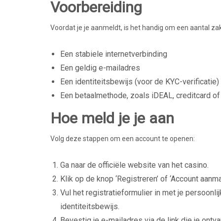
Voorbereiding
Voordat je je aanmeldt, is het handig om een aantal za
Een stabiele internetverbinding
Een geldig e-mailadres
Een identiteitsbewijs (voor de KYC-verificatie)
Een betaalmethode, zoals iDEAL, creditcard of
Hoe meld je je aan
Volg deze stappen om een account te openen:
Ga naar de officiële website van het casino.
Klik op de knop ‘Registreren’ of ‘Account aanma
Vul het registratieformulier in met je persoo
identiteitsbewijs.
Bevestig je e-mailadres via de link die je ontva