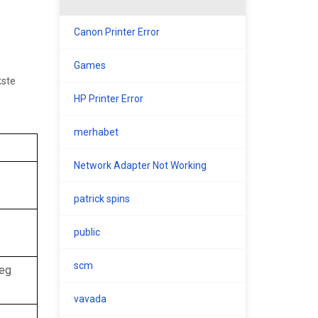
Canon Printer Error
Games
kste
HP Printer Error
merhabet
Network Adapter Not Working
patrick spins
public
scm
oeg
vavada