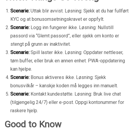
Scenarie:
Uttak blir avvist. Løsning: Sjekk at du har fullført
KYC og at bonusomsetningskravet er oppfylt.
Scenarie:
Logg inn fungerer ikke. Løsning: Nullstill
passord via “Glemt passord”, eller sjekk om konto er
stengt på grunn av inaktivitet.
Scenarie:
Spill laster ikke. Løsning: Oppdater nettleser,
tøm buffer, eller bruk en annen enhet. PWA-oppdatering
kan hjelpe.
Scenarie:
Bonus aktiveres ikke. Løsning: Sjekk
bonusvilkår – kanskje koden må legges inn manuelt.
Scenarie:
Kontakt kundestøtte. Løsning: Bruk live chat
(tilgjengelig 24/7) eller e-post. Oppgi kontonummer for
raskere hjelp.
Good to Know