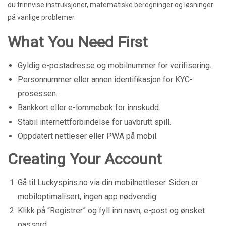
du trinnvise instruksjoner, matematiske beregninger og løsninger
på vanlige problemer.
What You Need First
Gyldig e-postadresse og mobilnummer for verifisering.
Personnummer eller annen identifikasjon for KYC-
prosessen.
Bankkort eller e-lommebok for innskudd.
Stabil internettforbindelse for uavbrutt spill.
Oppdatert nettleser eller PWA på mobil.
Creating Your Account
Gå til Luckyspins.no via din mobilnettleser. Siden er
mobiloptimalisert, ingen app nødvendig.
Klikk på “Registrer” og fyll inn navn, e-post og ønsket
passord.