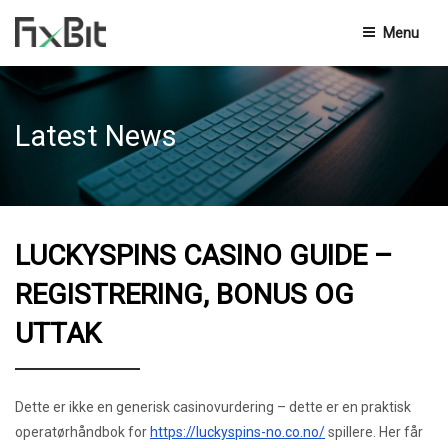
Menu
Privacy Policy
Latest News
Terms And Conditions
End-User Licensing Agreement
Knowledge Base
LUCKYSPINS CASINO GUIDE –
Contact Us
REGISTRERING, BONUS OG
UTTAK
Dette er ikke en generisk casinovurdering – dette er en praktisk
operatørhåndbok for
https://luckyspins-no.co.no/
spillere. Her får