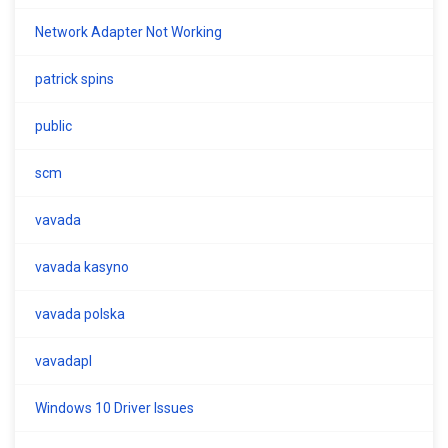
Network Adapter Not Working
patrick spins
public
scm
vavada
vavada kasyno
vavada polska
vavadapl
Windows 10 Driver Issues