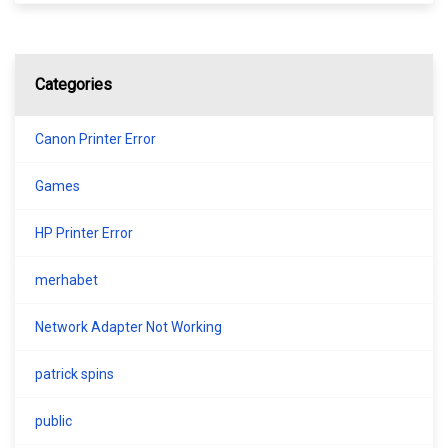
Categories
Canon Printer Error
Games
HP Printer Error
merhabet
Network Adapter Not Working
patrick spins
public