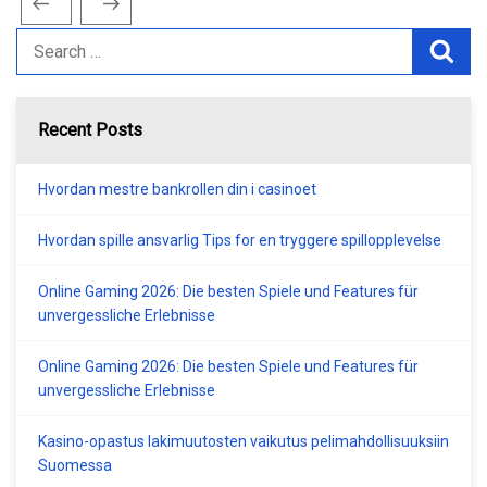
Previous
Next
Post
Post
Post
navigation
Recent Posts
Hvordan mestre bankrollen din i casinoet
Hvordan spille ansvarlig Tips for en tryggere spillopplevelse
Online Gaming 2026: Die besten Spiele und Features für
unvergessliche Erlebnisse
Online Gaming 2026: Die besten Spiele und Features für
unvergessliche Erlebnisse
Kasino-opastus lakimuutosten vaikutus pelimahdollisuuksiin
Suomessa