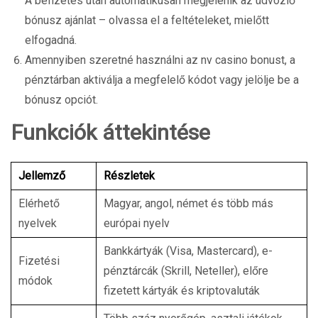
A befizetés után automatikusan megjelenik az üdvözlő
bónusz ajánlat – olvassa el a feltételeket, mielőtt
elfogadná.
Amennyiben szeretné használni az nv casino bonust, a
pénztárban aktiválja a megfelelő kódot vagy jelölje be a
bónusz opciót.
Funkciók áttekintése
Jellemző
Részletek
Elérhető
Magyar, angol, német és több más
nyelvek
európai nyelv
Bankkártyák (Visa, Mastercard), e-
Fizetési
pénztárcák (Skrill, Neteller), előre
módok
fizetett kártyák és kriptovaluták