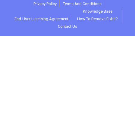
Privacy Policy
Terms And Conditions
Knowledge Base
End-User Licensing Agreement
How To Remove Fixbit?
Contact Us