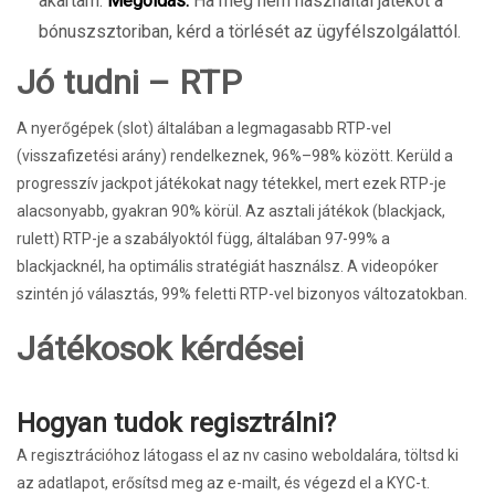
akartam.
Megoldás:
Ha még nem használtál játékot a
bónuszsztoriban, kérd a törlését az ügyfélszolgálattól.
Jó tudni – RTP
A nyerőgépek (slot) általában a legmagasabb RTP-vel
(visszafizetési arány) rendelkeznek, 96%–98% között. Kerüld a
progresszív jackpot játékokat nagy tétekkel, mert ezek RTP-je
alacsonyabb, gyakran 90% körül. Az asztali játékok (blackjack,
rulett) RTP-je a szabályoktól függ, általában 97-99% a
blackjacknél, ha optimális stratégiát használsz. A videopóker
szintén jó választás, 99% feletti RTP-vel bizonyos változatokban.
Játékosok kérdései
Hogyan tudok regisztrálni?
A regisztrációhoz látogass el az nv casino weboldalára, töltsd ki
az adatlapot, erősítsd meg az e-mailt, és végezd el a KYC-t.