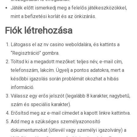
Játék előtt ismerkedj meg a felelős játékeszközökkel,
mint a befizetési korlát és az önkizárás.
Fiók létrehozása
Látogass el az nv casino weboldalára, és kattints a
“Regisztráció” gombra.
Töltsd ki a megadott mezőket: teljes név, e-mail cím,
telefonszám, lakcím. Ügyelj a pontos adatokra, mert a
későbbi igazolás során problémát okozhat a hibás
információ.
Válassz egy erős jelszót (legalább 8 karakter, nagybetű,
szám és speciális karakter).
Erősítsd meg az e-mail címedet a kapott linkre kattintva.
Add meg a szükséges személyazonosító
dokumentumokat (útlevél vagy személyi igazolvány) a