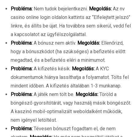
Probléma:
Nem tudok bejelentkezni.
Megoldás:
Az nv
casino online login oldalon kattints az “Elfelejtett jelszó”
linkre, és állíts be újat. Ha továbbra sem sikerül, vedd fel
a kapcsolatot az ügyfélszolgálattal.
Probléma:
A bónusz nem aktív.
Megoldás:
Ellenőrizd,
hogy a bónuszkódot (ha szükséges) a befizetés előtt
megadtad, és a befizetés eléri a minimumot.
Probléma:
A kifizetés késik.
Megoldás:
A KYC
dokumentumok hiánya lassíthatja a folyamatot. Tölts fel
mindent időben. A kifizetés általában 1-3 munkanap.
Probléma:
A játék nem tölt be.
Megoldás:
Töröld a
böngésző gyorsítótárát, vagy használj másik böngészőt.
A kaszinó mobil-optimalizált weboldalként működik,
nem igényel letöltést.
Probléma:
Tévesen bónuszt fogadtam el, de nem