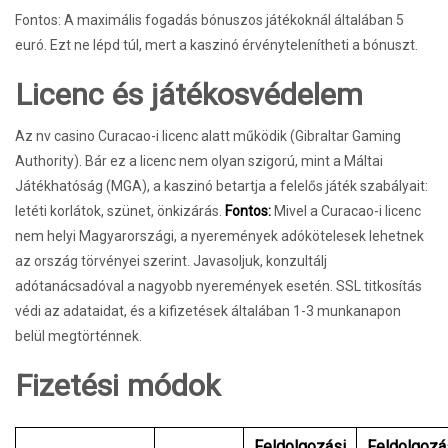
Fontos: A maximális fogadás bónuszos játékoknál általában 5
euró. Ezt ne lépd túl, mert a kaszinó érvénytelenítheti a bónuszt.
Licenc és játékosvédelem
Az nv casino Curacao-i licenc alatt működik (Gibraltar Gaming
Authority). Bár ez a licenc nem olyan szigorú, mint a Máltai
Játékhatóság (MGA), a kaszinó betartja a felelős játék szabályait:
letéti korlátok, szünet, önkizárás.
Fontos:
Mivel a Curacao-i licenc
nem helyi Magyarországi, a nyeremények adókötelesek lehetnek
az ország törvényei szerint. Javasoljuk, konzultálj
adótanácsadóval a nagyobb nyeremények esetén. SSL titkosítás
védi az adataidat, és a kifizetések általában 1-3 munkanapon
belül megtörténnek.
Fizetési módok
Feldolgozási
Feldolgozá