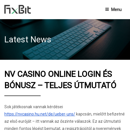
Menu
Privacy Policy
Latest News
Terms And Conditions
End-User Licensing Agreement
Knowledge Base
NV CASINO ONLINE LOGIN ÉS
Contact Us
BÓNUSZ – TELJES ÚTMUTATÓ
Sok játékosnak vannak kérdései
https://nvcasino.hu.net/de/ueber-uns/
kapcsán, mielőtt befizetné
az első euróját – itt vannak az őszinte válaszok. Ez az útmutató
minden fontos lépést bemutat, a regisztrációtól a nyeremények