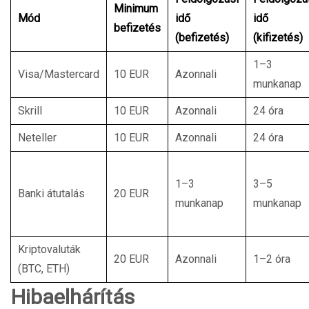
Minimum
Mód
idő
idő
befizetés
(befizetés)
(kifizetés)
1–3
Visa/Mastercard
10 EUR
Azonnali
munkanap
Skrill
10 EUR
Azonnali
24 óra
Neteller
10 EUR
Azonnali
24 óra
1–3
3–5
Banki átutalás
20 EUR
munkanap
munkanap
Kriptovaluták
20 EUR
Azonnali
1–2 óra
(BTC, ETH)
Hibaelhárítás