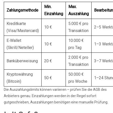
Min.
Max.
Zahlungsmethode
Bearbeitun
Einzahlung
Auszahlung
Kreditkarte
5.000 € pro
10 €
2–5 Werkt
(Visa/Mastercard)
Transaktion
E‑Wallet
10.000 €
10 €
1–3 Werkt
(Skrill/Neteller)
pro Tag
2.000 € pro
Banküberweisung
20 €
3–7 Werkt
Transaktion
Kryptowährung
50.000 €
50 €
1–24 Stun
(Bitcoin)
pro Woche
Die Auszahlungslimits können variieren – prüfen Sie die AGB des
Anbieters genau. Einzahlungen werden in der Regel sofort
gutgeschrieben, Auszahlungen benötigen eine manuelle Prüfung.