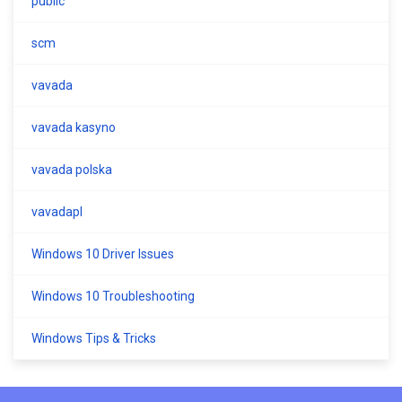
public
scm
vavada
vavada kasyno
vavada polska
vavadapl
Windows 10 Driver Issues
Windows 10 Troubleshooting
Windows Tips & Tricks