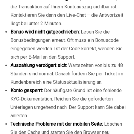
die Transaktion auf Ihrem Kontoauszug sichtbar ist.
Kontaktieren Sie dann den Live‑Chat – die Antwortzeit
liegt bei unter 2 Minuten.
Bonus wird nicht gutgeschrieben:
Lesen Sie die
Bonusbedingungen erneut. Oft muss ein Bonuscode
eingegeben werden. Ist der Code korrekt, wenden Sie
sich per E‑Mail an den Support.
Auszahlung verzögert sich:
Wartezeiten von bis zu 48
Stunden sind normal. Danach fordern Sie per Ticket im
Kundenbereich eine Statusaktualisierung an.
Konto gesperrt:
Der häufigste Grund ist eine fehlende
KYC‑Dokumentation. Reichen Sie die geforderten
Unterlagen umgehend nach. Der Support kann Sie dabei
anleiten.
Technische Probleme mit der mobilen Seite:
Löschen
Sie den Cache und starten Sie den Browser neu.