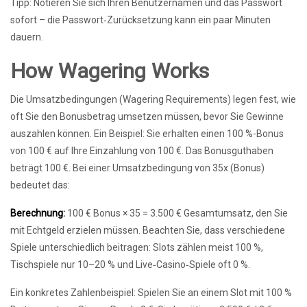
Tipp: Notieren Sie sich Ihren Benutzernamen und das Passwort
sofort – die Passwort‑Zurücksetzung kann ein paar Minuten
dauern.
How Wagering Works
Die Umsatzbedingungen (Wagering Requirements) legen fest, wie
oft Sie den Bonusbetrag umsetzen müssen, bevor Sie Gewinne
auszahlen können. Ein Beispiel: Sie erhalten einen 100 %-Bonus
von 100 € auf Ihre Einzahlung von 100 €. Das Bonusguthaben
beträgt 100 €. Bei einer Umsatzbedingung von 35x (Bonus)
bedeutet das:
Berechnung:
100 € Bonus × 35 = 3.500 € Gesamtumsatz, den Sie
mit Echtgeld erzielen müssen. Beachten Sie, dass verschiedene
Spiele unterschiedlich beitragen: Slots zählen meist 100 %,
Tischspiele nur 10–20 % und Live‑Casino‑Spiele oft 0 %.
Ein konkretes Zahlenbeispiel: Spielen Sie an einem Slot mit 100 %