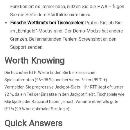
Funktioniert es immer noch, nutzen Sie die PWA – fügen
Sie die Seite dem Startbildschirm hinzu.
Falsche Wettlimits bei Tischspielen:
Prüfen Sie, ob Sie
im „Echtgeld“‑Modus sind. Der Demo‑Modus hat andere
Grenzen. Bei anhaltenden Fehlern Screenshot an den
Support senden.
Worth Knowing
Die höchsten RTP‑Werte finden Sie bei klassischen
Spielautomaten (96–98 %) und bei Video‑Poker (99 % +).
Vermeiden Sie progressive Jackpot‑Slots – ihr RTP liegt oft unter
92 %, da ein Teil der Einsätze in den Jackpot fließt. Tischspiele wie
Blackjack oder Baccarat haben je nach Variante ebenfalls gute
RTPs (99 % bei optimaler Strategie).
Quick Answers