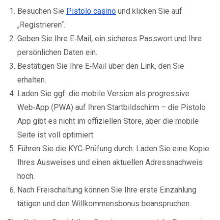
Besuchen Sie
Pistolo casino
und klicken Sie auf
„Registrieren“.
Geben Sie Ihre E‑Mail, ein sicheres Passwort und Ihre
persönlichen Daten ein.
Bestätigen Sie Ihre E‑Mail über den Link, den Sie
erhalten.
Laden Sie ggf. die mobile Version als progressive
Web‑App (PWA) auf Ihren Startbildschirm – die Pistolo
App gibt es nicht im offiziellen Store, aber die mobile
Seite ist voll optimiert.
Führen Sie die KYC‑Prüfung durch: Laden Sie eine Kopie
Ihres Ausweises und einen aktuellen Adressnachweis
hoch.
Nach Freischaltung können Sie Ihre erste Einzahlung
tätigen und den Willkommensbonus beanspruchen.