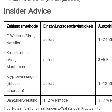
Insider Advice
Zahlungsmethode
Einzahlungsgeschwindigkeit
Auszah
E-Wallets (Skrill,
sofort
1–24 S
Neteller)
Kreditkarten
(Visa,
sofort
3–5 Ba
Mastercard)
Kryptowährungen
(Bitcoin,
sofort
1–12 S
Ethereum)
Banküberweisung
1–2 Werktage
3–7 We
Tipp: Nutzen Sie für Einzahlungen E-Wallets oder Kryptos – für