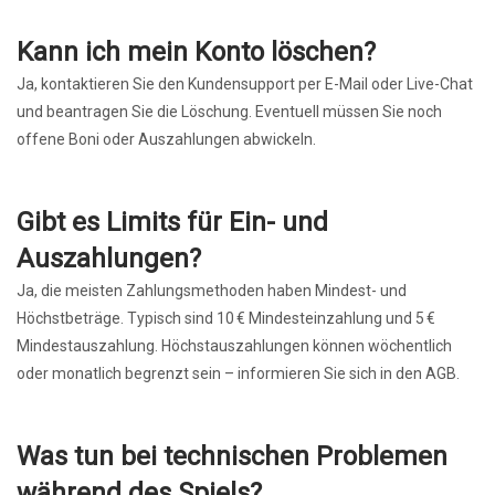
Kann ich mein Konto löschen?
Ja, kontaktieren Sie den Kundensupport per E-Mail oder Live-Chat
und beantragen Sie die Löschung. Eventuell müssen Sie noch
offene Boni oder Auszahlungen abwickeln.
Gibt es Limits für Ein- und
Auszahlungen?
Ja, die meisten Zahlungsmethoden haben Mindest- und
Höchstbeträge. Typisch sind 10 € Mindesteinzahlung und 5 €
Mindestauszahlung. Höchstauszahlungen können wöchentlich
oder monatlich begrenzt sein – informieren Sie sich in den AGB.
Was tun bei technischen Problemen
während des Spiels?