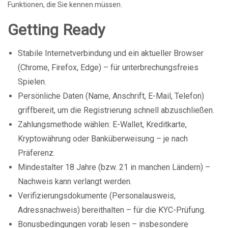
Funktionen, die Sie kennen müssen.
Getting Ready
Stabile Internetverbindung und ein aktueller Browser
(Chrome, Firefox, Edge) – für unterbrechungsfreies
Spielen.
Persönliche Daten (Name, Anschrift, E-Mail, Telefon)
griffbereit, um die Registrierung schnell abzuschließen.
Zahlungsmethode wählen: E-Wallet, Kreditkarte,
Kryptowährung oder Banküberweisung – je nach
Präferenz.
Mindestalter 18 Jahre (bzw. 21 in manchen Ländern) –
Nachweis kann verlangt werden.
Verifizierungsdokumente (Personalausweis,
Adressnachweis) bereithalten – für die KYC-Prüfung.
Bonusbedingungen vorab lesen – insbesondere