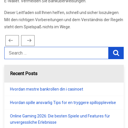
E-Wallet. Vermeiden Sie Banküberweisungen.
Dieser Leitfaden soll Ihnen helfen, schnell und sicher loszulegen.
Mit den richtigen Vorbereitungen und dem Verständnis der Regeln
steht dem Spielspaß nichts im Wege.
Previous
Next
Post
Post
Post
navigation
Recent Posts
Hvordan mestre bankrollen din i casinoet
Hvordan spille ansvarlig Tips for en tryggere spillopplevelse
Online Gaming 2026: Die besten Spiele und Features für
unvergessliche Erlebnisse