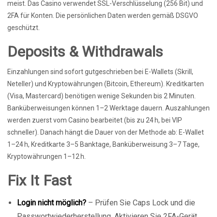
meist. Das Casino verwendet SSL-Verschlüsselung (256 Bit) und
2FA für Konten. Die persönlichen Daten werden gemäß DSGVO
geschützt.
Deposits & Withdrawals
Einzahlungen sind sofort gutgeschrieben bei E-Wallets (Skrill,
Neteller) und Kryptowährungen (Bitcoin, Ethereum). Kreditkarten
(Visa, Mastercard) benötigen wenige Sekunden bis 2 Minuten.
Banküberweisungen können 1–2 Werktage dauern. Auszahlungen
werden zuerst vom Casino bearbeitet (bis zu 24 h, bei VIP
schneller). Danach hängt die Dauer von der Methode ab: E-Wallet
1–24 h, Kreditkarte 3–5 Banktage, Banküberweisung 3–7 Tage,
Kryptowährungen 1–12 h.
Fix It Fast
Login nicht möglich?
– Prüfen Sie Caps Lock und die
Passwortwiederherstellung. Aktivieren Sie 2FA-Gerät.