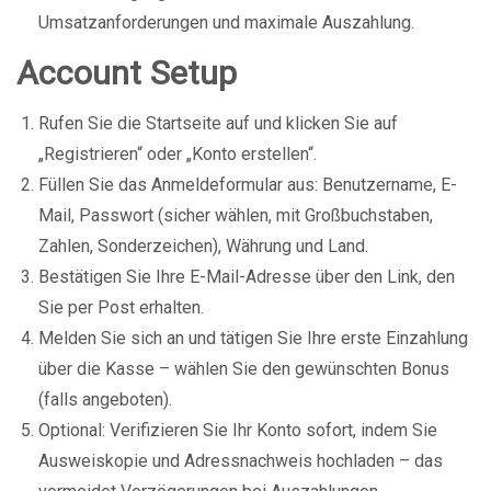
Umsatzanforderungen und maximale Auszahlung.
Account Setup
Rufen Sie die Startseite auf und klicken Sie auf
„Registrieren“ oder „Konto erstellen“.
Füllen Sie das Anmeldeformular aus: Benutzername, E-
Mail, Passwort (sicher wählen, mit Großbuchstaben,
Zahlen, Sonderzeichen), Währung und Land.
Bestätigen Sie Ihre E-Mail-Adresse über den Link, den
Sie per Post erhalten.
Melden Sie sich an und tätigen Sie Ihre erste Einzahlung
über die Kasse – wählen Sie den gewünschten Bonus
(falls angeboten).
Optional: Verifizieren Sie Ihr Konto sofort, indem Sie
Ausweiskopie und Adressnachweis hochladen – das