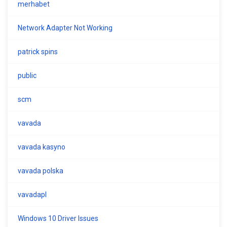
merhabet
Network Adapter Not Working
patrick spins
public
scm
vavada
vavada kasyno
vavada polska
vavadapl
Windows 10 Driver Issues