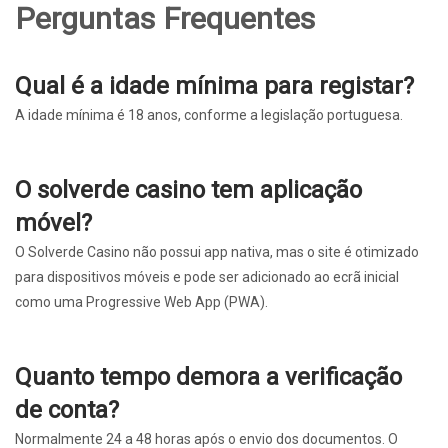
Perguntas Frequentes
Qual é a idade mínima para registar?
A idade mínima é 18 anos, conforme a legislação portuguesa.
O solverde casino tem aplicação
móvel?
O Solverde Casino não possui app nativa, mas o site é otimizado
para dispositivos móveis e pode ser adicionado ao ecrã inicial
como uma Progressive Web App (PWA).
Quanto tempo demora a verificação
de conta?
Normalmente 24 a 48 horas após o envio dos documentos. O