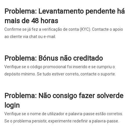
Problema: Levantamento pendente há
mais de 48 horas
Confirme se já fez a verificação de conta (KYC). Contacte o apoio
ao cliente via chat ou e-mail.
Problema: Bónus não creditado
Verifique se o código promocional foi inserido e se cumpriu o
depósito mínimo. Se tudo estiver correto, contacte o suporte.
Problema: Não consigo fazer solverde
login
Verifique se o nome de utilizador e palavra-passe estão corretos.
Se o problema persistir, experimente redefinir a palavra-passe.