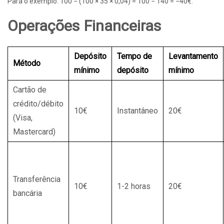
Para o exemplo: 100 − (100 × 35 × 0,04) = 100 − 140 = −40€.
Operações Financeiras
Depósito
Tempo de
Levantamento
Método
mínimo
depósito
mínimo
Cartão de
crédito/débito
10€
Instantâneo
20€
(Visa,
Mastercard)
Transferência
10€
1-2 horas
20€
bancária