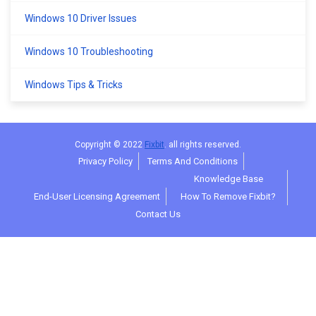
Windows 10 Driver Issues
Windows 10 Troubleshooting
Windows Tips & Tricks
Copyright © 2022
Fixbit
. all rights reserved.
Privacy Policy
Terms And Conditions
Knowledge Base
End-User Licensing Agreement
How To Remove Fixbit?
Contact Us