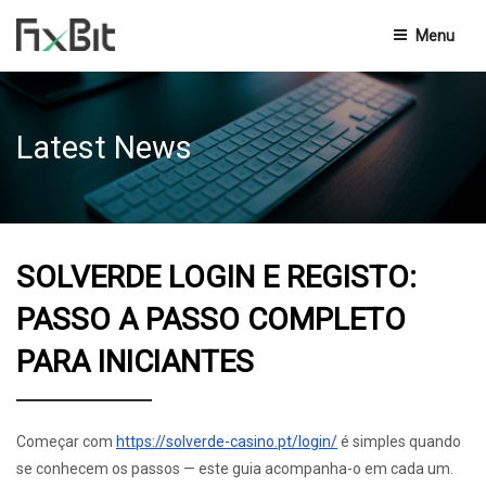
Menu
Privacy Policy
Latest News
Terms And Conditions
End-User Licensing Agreement
Knowledge Base
SOLVERDE LOGIN E REGISTO:
Contact Us
PASSO A PASSO COMPLETO
PARA INICIANTES
Começar com
https://solverde-casino.pt/login/
é simples quando
se conhecem os passos — este guia acompanha-o em cada um.