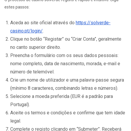
estes passos:
Aceda ao site oficial através do
https://solverde-
casino.pt/login/
.
Clique no botão “Registar” ou “Criar Conta”, geralmente
no canto superior direito.
Preencha o formulário com os seus dados pessoais:
nome completo, data de nascimento, morada, e-mail e
número de telemóvel.
Crie um nome de utilizador e uma palavra-passe segura
(mínimo 8 caracteres, combinando letras e números).
Selecione a moeda preferida (EUR é a padrão para
Portugal).
Aceite os termos e condições e confirme que tem idade
legal.
Complete o registo clicando em “Submeter”. Receberá