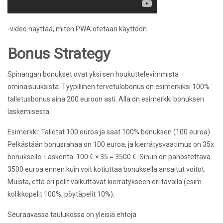
-video näyttää, miten PWA otetaan käyttöön.
Bonus Strategy
Spinangan bonukset ovat yksi sen houkuttelevimmista
ominaisuuksista. Tyypillinen tervetulobonus on esimerkiksi 100%
talletusbonus aina 200 euroon asti. Alla on esimerkki bonuksen
laskemisesta.
Esimerkki: Talletat 100 euroa ja saat 100% bonuksen (100 euroa).
Pelkästään bonusrahaa on 100 euroa, ja kierrätysvaatimus on 35x
bonukselle. Laskenta: 100 € × 35 = 3500 €. Sinun on panostettava
3500 euroa ennen kuin voit kotiuttaa bonuksella ansaitut voitot.
Muista, että eri pelit vaikuttavat kierrätykseen eri tavalla (esim.
kolikkopelit 100%, pöytäpelit 10%).
Seuraavassa taulukossa on yleisiä ehtoja: