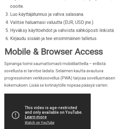
osoite.
Luo käyttäjätunnus ja vahva salasana.
Valitse haluamasi valuutta (EUR, USD jne.).
Hyväksy käyttöehdot ja vahvista sähköposti linkistä.
Kirjaudu sisään ja tee ensimmäinen talletus.
Mobile & Browser Access
Spinanga toimii saumattomasti mobiililaitteilla – erillistä
sovellusta ei tarvitse ladata. Selaimen kautta avautuva
progressiivinen verkkosovellus (PWA) tarjoaa sovellusmaisen
kokemuksen. Lisää se kotinäytölle nopeaa pääsyä varten.