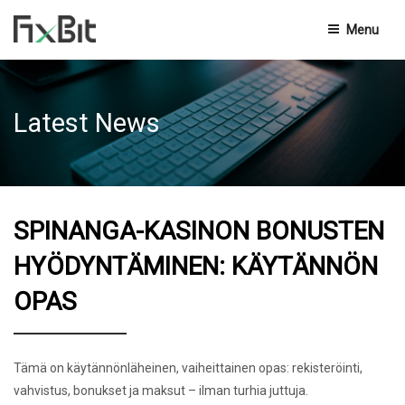
Menu
Privacy Policy
Latest News
Terms And Conditions
End-User Licensing Agreement
Knowledge Base
SPINANGA-KASINON BONUSTEN
Contact Us
HYÖDYNTÄMINEN: KÄYTÄNNÖN
OPAS
Tämä on käytännönläheinen, vaiheittainen opas: rekisteröinti,
vahvistus, bonukset ja maksut – ilman turhia juttuja.