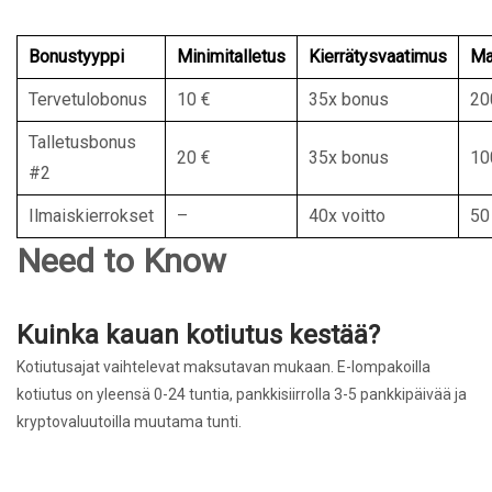
Bonustyyppi
Minimitalletus
Kierrätysvaatimus
Ma
Tervetulobonus
10 €
35x bonus
20
Talletusbonus
20 €
35x bonus
10
#2
Ilmaiskierrokset
–
40x voitto
50
Need to Know
Kuinka kauan kotiutus kestää?
Kotiutusajat vaihtelevat maksutavan mukaan. E-lompakoilla
kotiutus on yleensä 0-24 tuntia, pankkisiirrolla 3-5 pankkipäivää ja
kryptovaluutoilla muutama tunti.