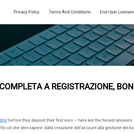
Privacy Policy
Terms And Conditions
End-User Licensi
 COMPLETA A REGISTRAZIONE, BO
com/
before they deposit their first euro — here are the honest answers
 ciò che devi sapere: dalla creazione dell’account alla gestione del bo