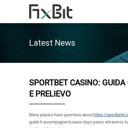
Latest News
SPORTBET CASINO: GUIDA
E PRELIEVO
Many players have questions about
https://sportbetit.
guida ti accompagnerà passo dopo passo attraverso tutto