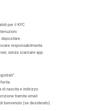
lidi per il KYC.
terruzioni.
i depositare.
giocare responsabilmente.
ser, senza scaricare app.
gistrati”.
ferita.
 di nascita e indirizzo.
scrizione tramite email.
s di benvenuto (se desiderato).