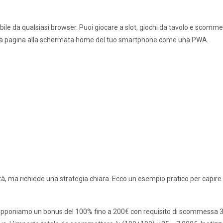
ile da qualsiasi browser. Puoi giocare a slot, giochi da tavolo e scomme
gi la pagina alla schermata home del tuo smartphone come una PWA.
à, ma richiede una strategia chiara. Ecco un esempio pratico per capire i
 Supponiamo un bonus del 100% fino a 200€ con requisito di scommessa 