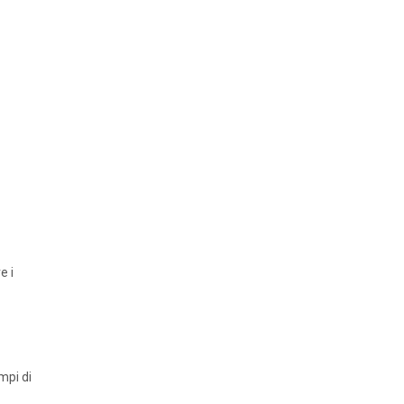
e i
mpi di