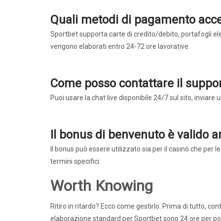
Quali metodi di pagamento acce
Sportbet supporta carte di credito/debito, portafogli elet
vengono elaborati entro 24-72 ore lavorative.
Come posso contattare il support
Puoi usare la chat live disponibile 24/7 sul sito, inviare
Il bonus di benvenuto è valido 
Il bonus può essere utilizzato sia per il casinò che per
termini specifici.
Worth Knowing
Ritiro in ritardo? Ecco come gestirlo. Prima di tutto, cont
elaborazione standard per Sportbet sono 24 ore per portaf