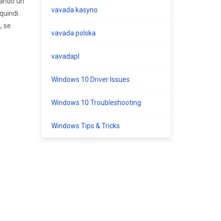
zando un
vavada kasyno
quindi:
, se
vavada polska
vavadapl
Windows 10 Driver Issues
Windows 10 Troubleshooting
Windows Tips & Tricks