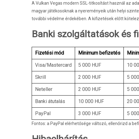
A Vulkan Vegas modern SSL-titkosítást használ az adato
magyar játékosoknak a nyereményeik után helyi szinten 
további védelme érdekében. A kifizetések előtt kötel
Banki szolgáltatások és f
Fizetési mód
Minimum befizetés
Minim
Visa/Mastercard
5 000 HUF
10 0
Skrill
2 000 HUF
5 00
Neteller
2 000 HUF
5 00
Banki átutalás
10 000 HUF
20 0
PayPal
3 000 HUF
5 00
Fontos: a PayPal elérhetősége változó, ellenőrizd a befiz
Hibaelhárítás