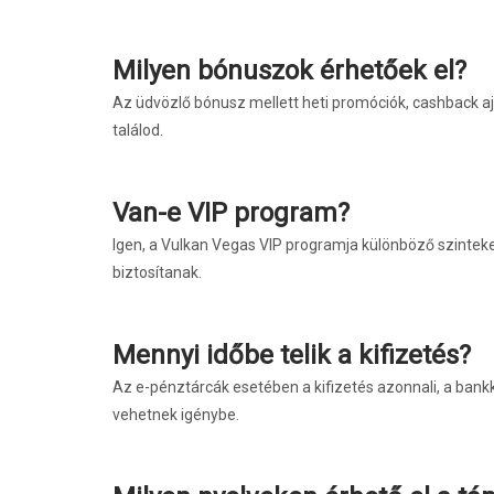
Milyen bónuszok érhetőek el?
Az üdvözlő bónusz mellett heti promóciók, cashback aj
találod.
Van-e VIP program?
Igen, a Vulkan Vegas VIP programja különböző szinteke
biztosítanak.
Mennyi időbe telik a kifizetés?
Az e-pénztárcák esetében a kifizetés azonnali, a ban
vehetnek igénybe.