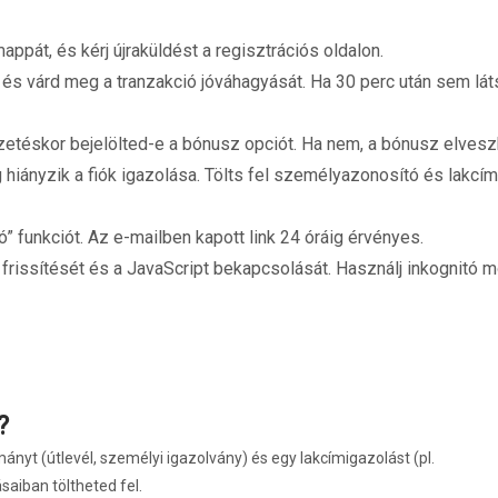
ppát, és kérj újraküldést a regisztrációs oldalon.
, és várd meg a tranzakció jóváhagyását. Ha 30 perc után sem lát
izetéskor bejelölted-e a bónusz opciót. Ha nem, a bónusz elvesz
hiányzik a fiók igazolása. Tölts fel személyazonosító és lakcí
ó” funkciót. Az e-mailben kapott link 24 óráig érvényes.
frissítését és a JavaScript bekapcsolását. Használj inkognitó m
?
ányt (útlevél, személyi igazolvány) és egy lakcímigazolást (pl.
aiban töltheted fel.