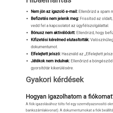
Nem jön az igazoló e-mail:
Ellenőrizd a spam ma
Befizetés nem jelenik meg:
Frissítsd az oldalt
vedd fel a kapcsolatot az ügyfélszolgálattal.
Bónusz nem aktiválódott:
Ellenőrizd, hogy bef
Kifizetési kérelmed elutasították:
Valószínűleg 
dokumentumot.
Elfelejtett jelszó:
Használd az „Elfelejtett jelsz
Játékok nem indulnak:
Ellenőrizd a böngésződ 
gyorsítótár kikerülésére.
Gyakori kérdések
Hogyan igazolhatom a fiókomat
A fiók igazolásához tölts fel egy személyazonosító okm
bankszámlakivonat). A dokumentumokat a fiók beállítás