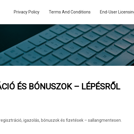
Privacy Policy
Terms And Conditions
End-User Licensi
CIÓ ÉS BÓNUSZOK – LÉPÉSRŐL
 regisztráció, igazolás, bónuszok és fizetések – sallangmentesen.