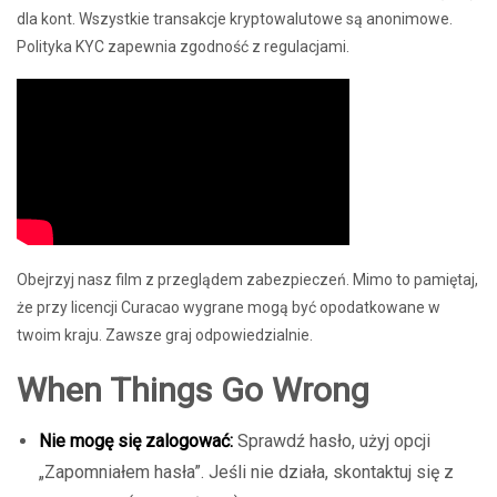
dla kont. Wszystkie transakcje kryptowalutowe są anonimowe.
Polityka KYC zapewnia zgodność z regulacjami.
Obejrzyj nasz film z przeglądem zabezpieczeń. Mimo to pamiętaj,
że przy licencji Curacao wygrane mogą być opodatkowane w
twoim kraju. Zawsze graj odpowiedzialnie.
When Things Go Wrong
Nie mogę się zalogować:
Sprawdź hasło, użyj opcji
„Zapomniałem hasła”. Jeśli nie działa, skontaktuj się z