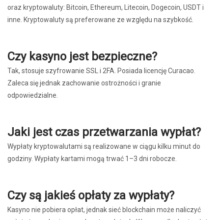
oraz kryptowaluty: Bitcoin, Ethereum, Litecoin, Dogecoin, USDT i
inne. Kryptowaluty są preferowane ze względu na szybkość.
Czy kasyno jest bezpieczne?
Tak, stosuje szyfrowanie SSL i 2FA. Posiada licencję Curacao.
Zaleca się jednak zachowanie ostrożności i granie
odpowiedzialne.
Jaki jest czas przetwarzania wypłat?
Wypłaty kryptowalutami są realizowane w ciągu kilku minut do
godziny. Wypłaty kartami mogą trwać 1–3 dni robocze.
Czy są jakieś opłaty za wypłaty?
Kasyno nie pobiera opłat, jednak sieć blockchain może naliczyć