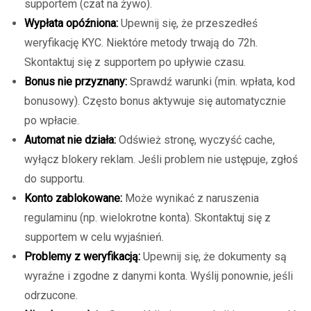
supportem (czat na żywo).
Wypłata opóźniona:
Upewnij się, że przeszedłeś
weryfikację KYC. Niektóre metody trwają do 72h.
Skontaktuj się z supportem po upływie czasu.
Bonus nie przyznany:
Sprawdź warunki (min. wpłata, kod
bonusowy). Często bonus aktywuje się automatycznie
po wpłacie.
Automat nie działa:
Odśwież stronę, wyczyść cache,
wyłącz blokery reklam. Jeśli problem nie ustępuje, zgłoś
do supportu.
Konto zablokowane:
Może wynikać z naruszenia
regulaminu (np. wielokrotne konta). Skontaktuj się z
supportem w celu wyjaśnień.
Problemy z weryfikacją:
Upewnij się, że dokumenty są
wyraźne i zgodne z danymi konta. Wyślij ponownie, jeśli
odrzucone.