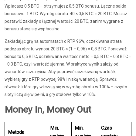
Wpłacasz 0,5 BTC – otrzymujesz 0,5 BTC bonusu. Łączne saldo
bonusowe: 1 BTC. Wymóg obrotu: 40 × 0,5 BTC = 20 BTC. Musisz
postawić zakłady o łącznej wartości 20 BTC, zanim wygrane z
bonusu staną się wypłacalne.
Zakładając grę na automatach o RTP 96%, oczekiwana strata
podczas obrotu wynosi: 20 BTC × (1 – 0,96) = 0,8 BTC. Ponieważ
bonus to 0,5 BTC, oczekiwana wartość netto = 0,5 BTC – 0,8 BTC =
–0,3 BTC, czyli wartość ujemna. W praktyce wynik zależy od
wariantów i szczęścia. Aby poprawić oczekiwaną wartość,
wybieraj gry z RTP powyżej 98% i niską wariancją. Sprawdź
również, które gry wliczają się w wymóg obrotu w 100% – często
sloty liczą się w pełni, a gry stołowe tylko w 10%.
Money In, Money Out
Min.
Min.
Czas
Metoda