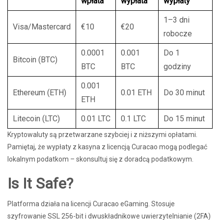
wpłata
wypłata
wypłaty
1–3 dni
Visa/Mastercard
€10
€20
robocze
0.0001
0.001
Do 1
Bitcoin (BTC)
BTC
BTC
godziny
0.001
Ethereum (ETH)
0.01 ETH
Do 30 minut
ETH
Litecoin (LTC)
0.01 LTC
0.1 LTC
Do 15 minut
Kryptowaluty są przetwarzane szybciej i z niższymi opłatami.
Pamiętaj, że wypłaty z kasyna z licencją Curacao mogą podlegać
lokalnym podatkom – skonsultuj się z doradcą podatkowym.
Is It Safe?
Platforma działa na licencji Curacao eGaming. Stosuje
szyfrowanie SSL 256-bit i dwuskładnikowe uwierzytelnianie (2FA)