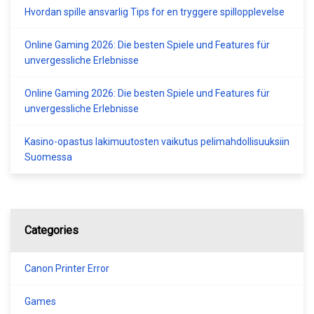
Hvordan spille ansvarlig Tips for en tryggere spillopplevelse
Online Gaming 2026: Die besten Spiele und Features für
unvergessliche Erlebnisse
Online Gaming 2026: Die besten Spiele und Features für
unvergessliche Erlebnisse
Kasino-opastus lakimuutosten vaikutus pelimahdollisuuksiin
Suomessa
Categories
Canon Printer Error
Games