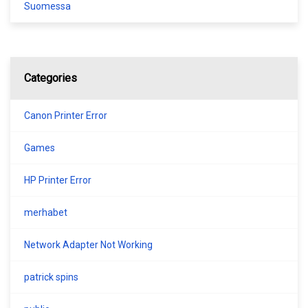
Suomessa
Categories
Canon Printer Error
Games
HP Printer Error
merhabet
Network Adapter Not Working
patrick spins