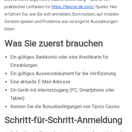
praktischer Leitfaden für
https://tipicoo.de.com/
-Spieler. Hier
erfahren Sie, wie Sie sich anmelden, Boni nutzen, auf mobilen
Geräten spielen und Probleme wie verzögerte Auszahlungen
lösen.
Was Sie zuerst brauchen
Ein gültiges Bankkonto oder eine Kreditkarte für
Einzahlungen
Ein gültiges Ausweisdokument für die Verifizierung
Eine aktuelle E-Mail-Adresse
Ein Gerät mit Internetzugang (PC, Smartphone oder
Tablet)
Kennen Sie die Bonusbedingungen von Tipico Casino
Schritt-für-Schritt-Anmeldung