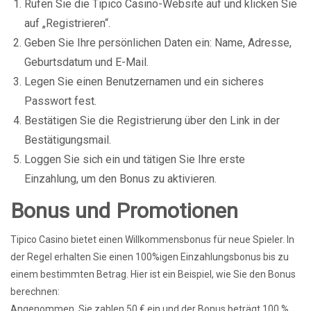
Rufen Sie die Tipico Casino-Website auf und klicken Sie
auf „Registrieren“.
Geben Sie Ihre persönlichen Daten ein: Name, Adresse,
Geburtsdatum und E-Mail.
Legen Sie einen Benutzernamen und ein sicheres
Passwort fest.
Bestätigen Sie die Registrierung über den Link in der
Bestätigungsmail.
Loggen Sie sich ein und tätigen Sie Ihre erste
Einzahlung, um den Bonus zu aktivieren.
Bonus und Promotionen
Tipico Casino bietet einen Willkommensbonus für neue Spieler. In
der Regel erhalten Sie einen 100%igen Einzahlungsbonus bis zu
einem bestimmten Betrag. Hier ist ein Beispiel, wie Sie den Bonus
berechnen:
Angenommen, Sie zahlen 50 € ein und der Bonus beträgt 100 %