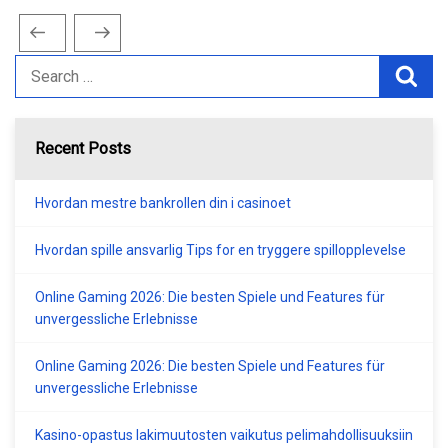
Previous
Next
Post
Post
Post
navigation
Recent Posts
Hvordan mestre bankrollen din i casinoet
Hvordan spille ansvarlig Tips for en tryggere spillopplevelse
Online Gaming 2026: Die besten Spiele und Features für
unvergessliche Erlebnisse
Online Gaming 2026: Die besten Spiele und Features für
unvergessliche Erlebnisse
Kasino-opastus lakimuutosten vaikutus pelimahdollisuuksiin