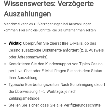
Wissenswertes: Verzögerte
Auszahlungen
Manchmal kann es zu Verzögerungen bei Auszahlungen
kommen. Hier sind die Schritte, die Sie unternehmen sollten:
Wichtig:
Überprüfen Sie zuerst Ihre E-Mails, ob das
Casino zusätzliche Dokumente anfordert (z. B. Ausweis
oder Adressnachweis).
Kontaktieren Sie den Kundensupport von Tipico Casino
per Live-Chat oder E-Mail. Fragen Sie nach dem Status
Ihrer Auszahlung.
Typische Bearbeitungszeiten: Nach Genehmigung dauert
die Überweisung 1–5 Werktage, je nach
Zahlungsmethode.
Stellen Sie sicher, dass Sie alle Verifizierungsschritte