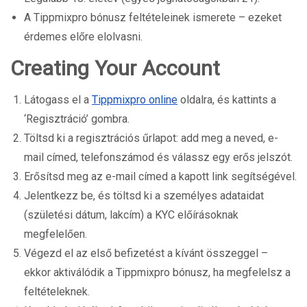
A Tippmixpro bónusz feltételeinek ismerete – ezeket
érdemes előre elolvasni.
Creating Your Account
Látogass el a
Tippmixpro online
oldalra, és kattints a
‘Regisztráció’ gombra.
Töltsd ki a regisztrációs űrlapot: add meg a neved, e-
mail címed, telefonszámod és válassz egy erős jelszót.
Erősítsd meg az e-mail címed a kapott link segítségével.
Jelentkezz be, és töltsd ki a személyes adataidat
(születési dátum, lakcím) a KYC előírásoknak
megfelelően.
Végezd el az első befizetést a kívánt összeggel –
ekkor aktiválódik a Tippmixpro bónusz, ha megfelelsz a
feltételeknek.