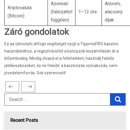
Azonnali
Anonim,
Kriptovaluta
(hálózattól
1–12 óra
alacsony
(Bitcoin)
függően)
díjak
Záró gondolatok
Ez az útmutató átfogó segítséget nyújt a TippmixPRO kaszinó
használatához, a regisztrációtól a bónuszok kiszámításán át a
kifizetésekig. Mindig olvasd el a feltételeket, használj felelős
játékeszközöket, és ne feledd: a kaszinózás szórakozás, nem
jövedelemforrás. Sok szerencsét!
Previous
Next
Post
Post
Post
navigation
Recent Posts