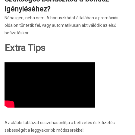
igényléséhez?
Néha igen, néha nem. A bónuszkódot általában a promóciós
oldalon tüntetik fel, vagy automatikusan aktiválódik az első
befizetéskor.
Extra Tips
Az alábbi táblázat összehasonlítja a befizetés és kifizetés
sebességét a leggyakoribb módszerekkel: