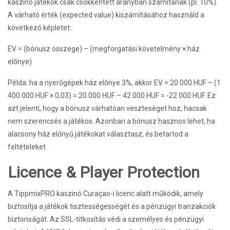
kaszinó játékok csak csökkentett arányban számítanak (pl. 10%).
A várható érték (expected value) kiszámításához használd a
következő képletet:
EV = (bónusz összege) – (megforgatási követelmény × ház
előnye)
Példa: ha a nyerőgépek ház előnye 3%, akkor EV = 20 000 HUF – (1
400 000 HUF × 0,03) = 20 000 HUF – 42 000 HUF = -22 000 HUF. Ez
azt jelenti, hogy a bónusz várhatóan veszteséget hoz, hacsak
nem szerencsés a játékos. Azonban a bónusz hasznos lehet, ha
alacsony ház előnyű játékokat választasz, és betartod a
feltételeket.
Licence & Player Protection
A TippmixPRO kaszinó Curaçao-i licenc alatt működik, amely
biztosítja a játékok tisztességességét és a pénzügyi tranzakciók
biztonságát. Az SSL-titkosítás védi a személyes és pénzügyi