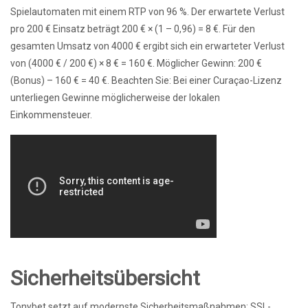
Spielautomaten mit einem RTP von 96 %. Der erwartete Verlust
pro 200 € Einsatz beträgt 200 € × (1 – 0,96) = 8 €. Für den
gesamten Umsatz von 4000 € ergibt sich ein erwarteter Verlust
von (4000 € / 200 €) × 8 € = 160 €. Möglicher Gewinn: 200 €
(Bonus) – 160 € = 40 €. Beachten Sie: Bei einer Curaçao-Lizenz
unterliegen Gewinne möglicherweise der lokalen
Einkommensteuer.
Sicherheitsübersicht
Tonybet setzt auf modernste Sicherheitsmaßnahmen: SSL-