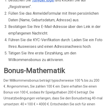
Besuchen Sie
Tonybet login
und klicken Sie auf
„Registrieren“.
Füllen Sie das Anmeldeformular mit Ihren persönlichen
Daten (Name, Geburtsdatum, Adresse) aus.
Bestätigen Sie Ihre E-Mail-Adresse über den Link in der
empfangenen Nachricht.
Führen Sie die KYC-Verifikation durch: Laden Sie ein Foto
Ihres Ausweises und einen Adressnachweis hoch.
Tätigen Sie Ihre erste Einzahlung, um den
Willkommensbonus zu aktivieren.
Bonus-Mathematik
Der Willkommensbonus beträgt typischerweise 100 % bis zu 200
€. Angenommen, Sie zahlen 100 € ein. Dann erhalten Sie einen
Bonus von 100 €, sodass Ihr Spielguthaben 200 € beträgt. Die
Umsatzbedingungen verlangen, dass Sie den Bonusbetrag 40-mal
umsetzen: 40 × 100 € = 4000 €. Entscheiden Sie sich für einen