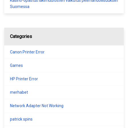
Kasino-opastus lakimuutosten vaikutus pelimahdollisuuksiin
Suomessa
Categories
Canon Printer Error
Games
HP Printer Error
merhabet
Network Adapter Not Working
patrick spins