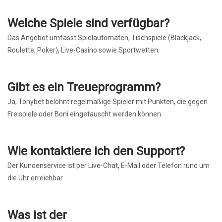
Welche Spiele sind verfügbar?
Das Angebot umfasst Spielautomaten, Tischspiele (Blackjack,
Roulette, Poker), Live-Casino sowie Sportwetten.
Gibt es ein Treueprogramm?
Ja, Tonybet belohnt regelmäßige Spieler mit Punkten, die gegen
Freispiele oder Boni eingetauscht werden können.
Wie kontaktiere ich den Support?
Der Kundenservice ist per Live-Chat, E-Mail oder Telefon rund um
die Uhr erreichbar.
Was ist der