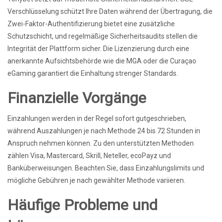
Verschlüsselung schützt Ihre Daten während der Übertragung, die
Zwei-Faktor-Authentifizierung bietet eine zusätzliche
Schutzschicht, und regelmäßige Sicherheitsaudits stellen die
Integrität der Plattform sicher. Die Lizenzierung durch eine
anerkannte Aufsichtsbehörde wie die MGA oder die Curaçao
eGaming garantiert die Einhaltung strenger Standards.
Finanzielle Vorgänge
Einzahlungen werden in der Regel sofort gutgeschrieben,
während Auszahlungen je nach Methode 24 bis 72 Stunden in
Anspruch nehmen können. Zu den unterstützten Methoden
zählen Visa, Mastercard, Skrill, Neteller, ecoPayz und
Banküberweisungen. Beachten Sie, dass Einzahlungslimits und
mögliche Gebühren je nach gewählter Methode variieren.
Häufige Probleme und