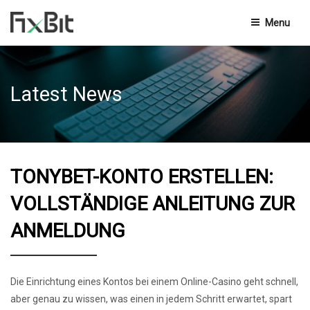
Menu
Privacy Policy
Latest News
Terms And Conditions
End-User Licensing Agreement
Knowledge Base
TONYBET-KONTO ERSTELLEN:
Contact Us
VOLLSTÄNDIGE ANLEITUNG ZUR
ANMELDUNG
Die Einrichtung eines Kontos bei einem Online-Casino geht schnell,
aber genau zu wissen, was einen in jedem Schritt erwartet, spart