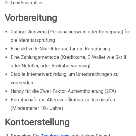
Zeit und Frustration.
Vorbereitung
Gültiger Ausweis (Personalausweis oder Reisepass) für
die Identitätsprüfung
Eine aktive E-Mail-Adresse für die Bestätigung
Eine Zahlungsmethode (Kreditkarte, E-Wallet wie Skrill
oder Neteller, oder Banküberweisung)
Stabile Internetverbindung, um Unterbrechungen zu
vermeiden
Handy für die Zwei-Faktor-Authentifizierung (2FA)
Bereitschaft, die Altersverifikation zu durchlaufen
(Mindestalter 18+ Jahre)
Kontoerstellung