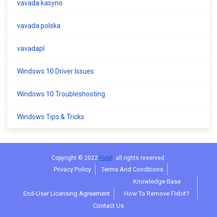
vavada kasyno
vavada polska
vavadapl
Windows 10 Driver Issues
Windows 10 Troubleshooting
Windows Tips & Tricks
Copyright © 2022
Fixbit
. all rights reserved.
Privacy Policy
Terms And Conditions
Knowledge Base
End-User Licensing Agreement
How To Remove Fixbit?
Contact Us