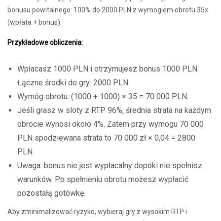
bonusu powitalnego: 100% do 2000 PLN z wymogiem obrotu 35x
(wpłata + bonus).
Przykładowe obliczenia:
Wpłacasz 1000 PLN i otrzymujesz bonus 1000 PLN.
Łączne środki do gry: 2000 PLN.
Wymóg obrotu: (1000 + 1000) × 35 = 70 000 PLN.
Jeśli grasz w sloty z RTP 96%, średnia strata na każdym
obrocie wynosi około 4%. Zatem przy wymogu 70 000
PLN spodziewana strata to 70 000 zł × 0,04 = 2800
PLN.
Uwaga: bonus nie jest wypłacalny dopóki nie spełnisz
warunków. Po spełnieniu obrotu możesz wypłacić
pozostałą gotówkę.
Aby zminimalizować ryzyko, wybieraj gry z wysokim RTP i