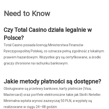
Need to Know
Czy Total Casino działa legalnie w
Polsce?
Total Casino posiada licencję Ministerstwa Finansów
Rzeczypospolitej Polskiej, co oznacza pełną zgodność z lokalnym
prawem hazardowym. Wszystkie gry są certyfikowane, a środki
graczy chronione na rachunku bankowym.
Jakie metody płatności są dostępne?
Obsługiwane są przelewy bankowe, karty płatnicze (Visa,
Mastercard) oraz portfele elektroniczne takie jak Skrill i Neteller.
Minimalna wpłata wynosi zazwyczaj 50 PLN, a wypłaty są
realizowane w ciągu 24–48 godzin.