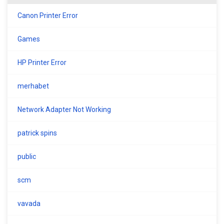
Canon Printer Error
Games
HP Printer Error
merhabet
Network Adapter Not Working
patrick spins
public
scm
vavada