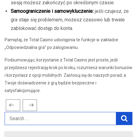
sesję możesz zakończyć po określonym czasie.
Samoograniczenie i samowykluczenie:
jeśli czujesz, że
gra staje się problemem, możesz czasowo lub trwale
zablokować dostęp do konta.
Pamiętaj, że Total Casino udostępnia te funkcje w zakładce
„Odpowiedzialna gra” po zalogowaniu.
Podsumowując, korzystanie z Total Casino jest proste, jeśli
przejdziesz rejestrację krok po kroku, rozumiesz warunki bonusów
i korzystasz z opcji mobilnych. Zastosuj się do naszych porad, a
Twoje doświadczenie z grą będzie bezpieczne i
satysfakcjonujące.
Previous
Next
Post
Post
Post
navigation