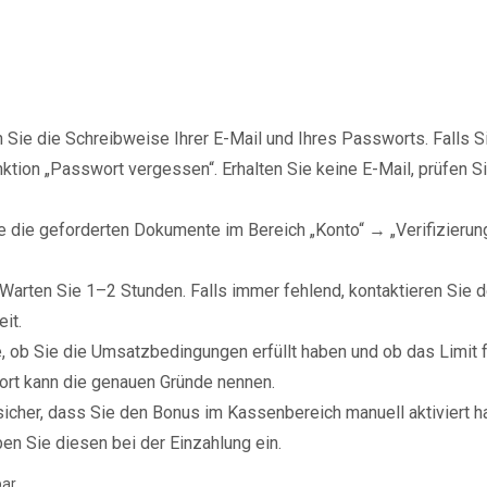
Sie die Schreibweise Ihrer E-Mail und Ihres Passworts. Falls Si
tion „Passwort vergessen“. Erhalten Sie keine E-Mail, prüfen S
 die geforderten Dokumente im Bereich „Konto“ → „Verifizierung
Warten Sie 1–2 Stunden. Falls immer fehlend, kontaktieren Sie 
it.
, ob Sie die Umsatzbedingungen erfüllt haben und ob das Limit f
port kann die genauen Gründe nennen.
sicher, dass Sie den Bonus im Kassenbereich manuell aktiviert h
n Sie diesen bei der Einzahlung ein.
ar.