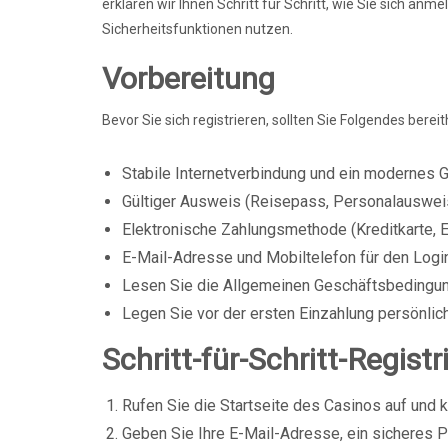
erklären wir Ihnen Schritt für Schritt, wie Sie sich an
Sicherheitsfunktionen nutzen.
Vorbereitung
Bevor Sie sich registrieren, sollten Sie Folgendes bereit
Stabile Internetverbindung und ein modernes 
Gültiger Ausweis (Reisepass, Personalausweis 
Elektronische Zahlungsmethode (Kreditkarte, 
E-Mail-Adresse und Mobiltelefon für den Logi
Lesen Sie die Allgemeinen Geschäftsbedingun
Legen Sie vor der ersten Einzahlung persönliche
Schritt-für-Schritt-Regist
Rufen Sie die Startseite des Casinos auf und kl
Geben Sie Ihre E-Mail-Adresse, ein sicheres 