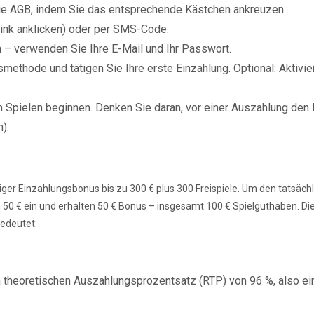
die AGB, indem Sie das entsprechende Kästchen ankreuzen.
(Link anklicken) oder per SMS-Code.
h – verwenden Sie Ihre E-Mail und Ihr Passwort.
ethode und tätigen Sie Ihre erste Einzahlung. Optional: Aktivie
m Spielen beginnen. Denken Sie daran, vor einer Auszahlung den
).
er Einzahlungsbonus bis zu 300 € plus 300 Freispiele. Um den tatsäch
n 50 € ein und erhalten 50 € Bonus – insgesamt 100 € Spielguthaben. Di
edeutet:
n theoretischen Auszahlungsprozentsatz (RTP) von 96 %, also ei