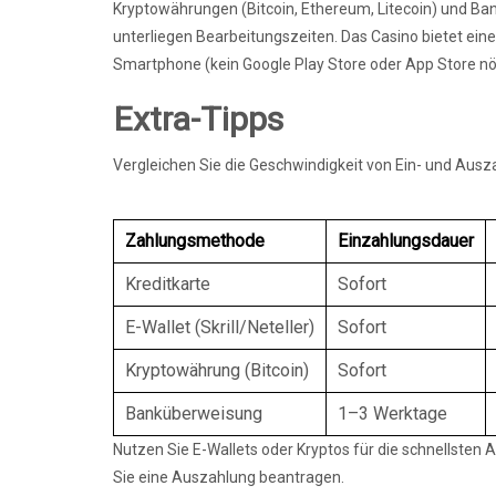
Kryptowährungen (Bitcoin, Ethereum, Litecoin) und Ba
unterliegen Bearbeitungszeiten. Das Casino bietet ein
Smartphone (kein Google Play Store oder App Store nöt
Extra-Tipps
Vergleichen Sie die Geschwindigkeit von Ein- und Ausza
Zahlungsmethode
Einzahlungsdauer
Kreditkarte
Sofort
E-Wallet (Skrill/Neteller)
Sofort
Kryptowährung (Bitcoin)
Sofort
Banküberweisung
1–3 Werktage
Nutzen Sie E-Wallets oder Kryptos für die schnellsten Aus
Sie eine Auszahlung beantragen.