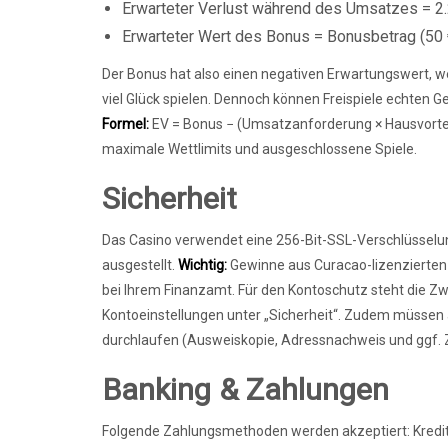
Erwarteter Verlust während des Umsatzes = 2.2
Erwarteter Wert des Bonus = Bonusbetrag (50 €)
Der Bonus hat also einen negativen Erwartungswert, wen
viel Glück spielen. Dennoch können Freispiele echten G
Formel:
EV = Bonus − (Umsatzanforderung × Hausvortei
maximale Wettlimits und ausgeschlossene Spiele.
Sicherheit
Das Casino verwendet eine 256-Bit-SSL-Verschlüsselun
ausgestellt.
Wichtig:
Gewinne aus Curacao-lizenzierten C
bei Ihrem Finanzamt. Für den Kontoschutz steht die Zwe
Kontoeinstellungen unter „Sicherheit“. Zudem müssen a
durchlaufen (Ausweiskopie, Adressnachweis und ggf
Banking & Zahlungen
Folgende Zahlungsmethoden werden akzeptiert: Kreditkar