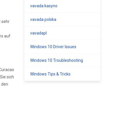
vavada kasyno
vavada polska
t sehr
vavadapl
rs auf
Windows 10 Driver Issues
Windows 10 Troubleshooting
 Curacao
Windows Tips & Tricks
Sie sich
n den