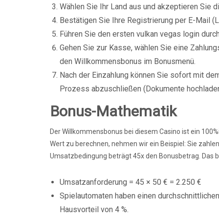
Wählen Sie Ihr Land aus und akzeptieren Sie 
Bestätigen Sie Ihre Registrierung per E-Mail 
Führen Sie den ersten vulkan vegas login durc
Gehen Sie zur Kasse, wählen Sie eine Zahlungsm
den Willkommensbonus im Bonusmenü.
Nach der Einzahlung können Sie sofort mit de
Prozess abzuschließen (Dokumente hochladen
Bonus-Mathematik
Der Willkommensbonus bei diesem Casino ist ein 100%ig
Wert zu berechnen, nehmen wir ein Beispiel: Sie zahle
Umsatzbedingung beträgt 45x den Bonusbetrag. Das b
Umsatzanforderung = 45 × 50 € = 2.250 €
Spielautomaten haben einen durchschnittliche
Hausvorteil von 4 %.