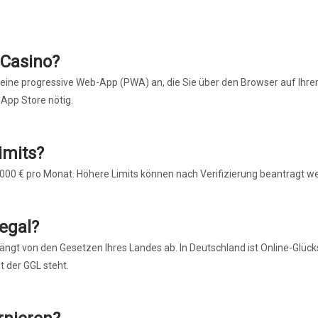
 Casino?
r eine progressive Web-App (PWA) an, die Sie über den Browser auf Ihr
App Store nötig.
imits?
000 € pro Monat. Höhere Limits können nach Verifizierung beantragt w
egal?
hängt von den Gesetzen Ihres Landes ab. In Deutschland ist Online-Glück
t der GGL steht.