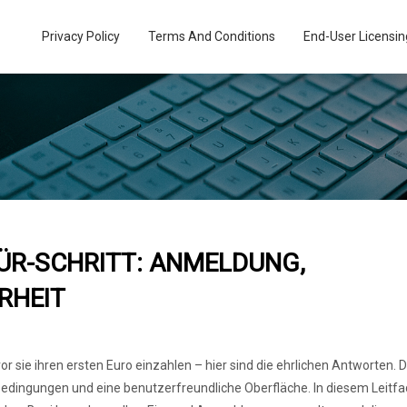
Privacy Policy
Terms And Conditions
End-User Licensi
ÜR-SCHRITT: ANMELDUNG,
RHEIT
vor sie ihren ersten Euro einzahlen – hier sind die ehrlichen Antworten. D
e Bedingungen und eine benutzerfreundliche Oberfläche. In diesem Leitf