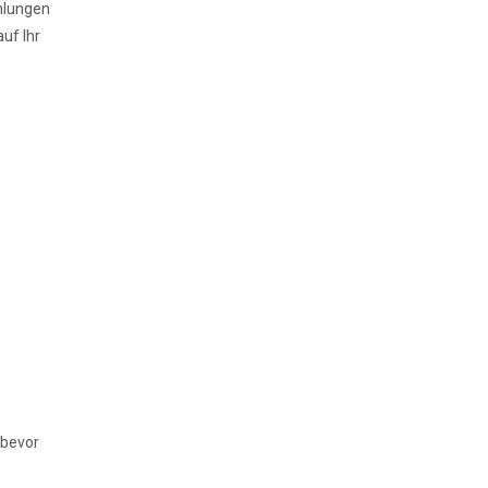
ahlungen
uf Ihr
 bevor