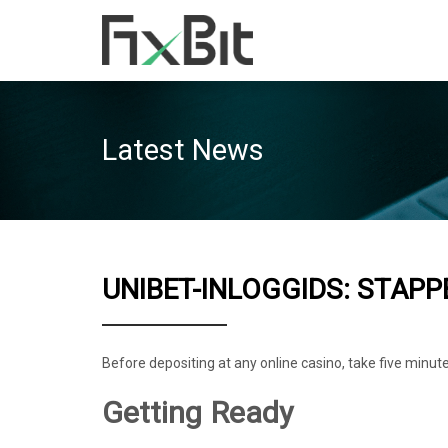
Latest News
UNIBET-INLOGGIDS: STAPP
Before depositing at any online casino, take five minute
Getting Ready