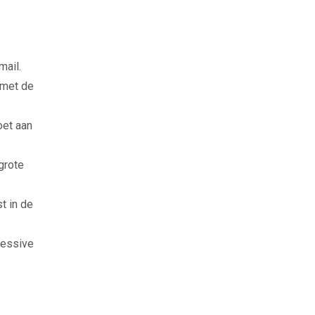
mail.
 met de
oet aan
grote
t in de
ressive