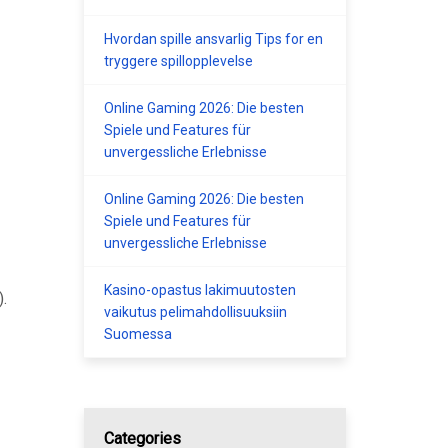
Hvordan spille ansvarlig Tips for en
tryggere spillopplevelse
Online Gaming 2026: Die besten
Spiele und Features für
unvergessliche Erlebnisse
Online Gaming 2026: Die besten
Spiele und Features für
unvergessliche Erlebnisse
Kasino-opastus lakimuutosten
.
vaikutus pelimahdollisuuksiin
Suomessa
Categories