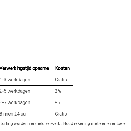
Verwerkingstijd opname
Kosten
1-3 werkdagen
Gratis
2-5 werkdagen
2%
3-7 werkdagen
€5
Binnen 24 uur
Gratis
torting worden versneld verwerkt. Houd rekening met een eventuele