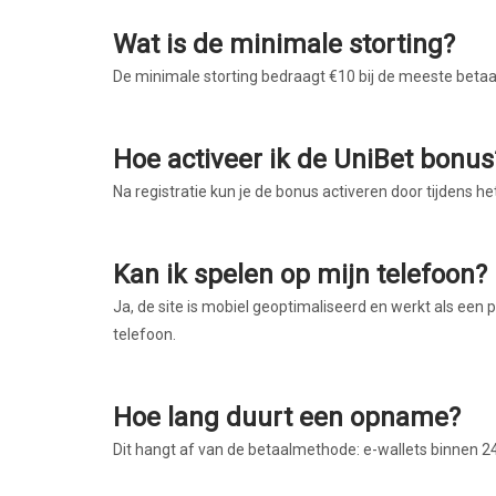
Wat is de minimale storting?
De minimale storting bedraagt €10 bij de meeste beta
Hoe activeer ik de UniBet bonus
Na registratie kun je de bonus activeren door tijdens h
Kan ik spelen op mijn telefoon?
Ja, de site is mobiel geoptimaliseerd en werkt als ee
telefoon.
Hoe lang duurt een opname?
Dit hangt af van de betaalmethode: e-wallets binnen 24