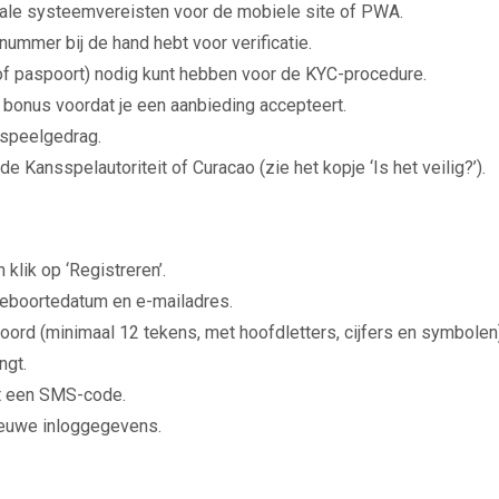
male systeemvereisten voor de mobiele site of PWA.
nummer bij de hand hebt voor verificatie.
 of paspoort) nodig kunt hebben voor de KYC-procedure.
onus voordat je een aanbieding accepteert.
 speelgedrag.
de Kansspelautoriteit of Curacao (zie het kopje ‘Is het veilig?’).
 klik op ‘Registreren’.
 geboortedatum en e-mailadres.
rd (minimaal 12 tekens, met hoofdletters, cijfers en symbolen)
ngt.
t een SMS-code.
nieuwe inloggegevens.