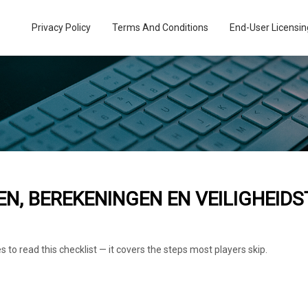
Privacy Policy
Terms And Conditions
End-User Licensi
EN, BEREKENINGEN EN VEILIGHEIDS
s to read this checklist — it covers the steps most players skip.