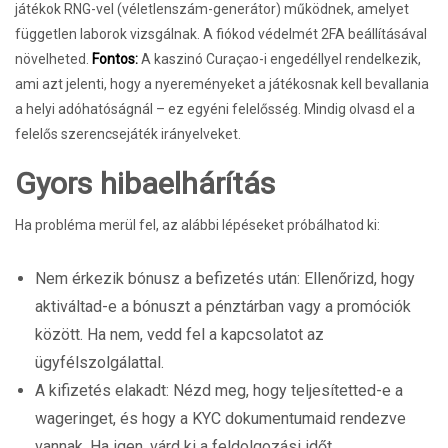
játékok RNG-vel (véletlenszám-generátor) működnek, amelyet
független laborok vizsgálnak. A fiókod védelmét 2FA beállításával
növelheted.
Fontos:
A kaszinó Curaçao-i engedéllyel rendelkezik,
ami azt jelenti, hogy a nyereményeket a játékosnak kell bevallania
a helyi adóhatóságnál – ez egyéni felelősség. Mindig olvasd el a
felelős szerencsejáték irányelveket.
Gyors hibaelhárítás
Ha probléma merül fel, az alábbi lépéseket próbálhatod ki:
Nem érkezik bónusz a befizetés után: Ellenőrizd, hogy
aktiváltad-e a bónuszt a pénztárban vagy a promóciók
között. Ha nem, vedd fel a kapcsolatot az
ügyfélszolgálattal.
A kifizetés elakadt: Nézd meg, hogy teljesítetted-e a
wageringet, és hogy a KYC dokumentumaid rendezve
vannak. Ha igen, várd ki a feldolgozási időt.