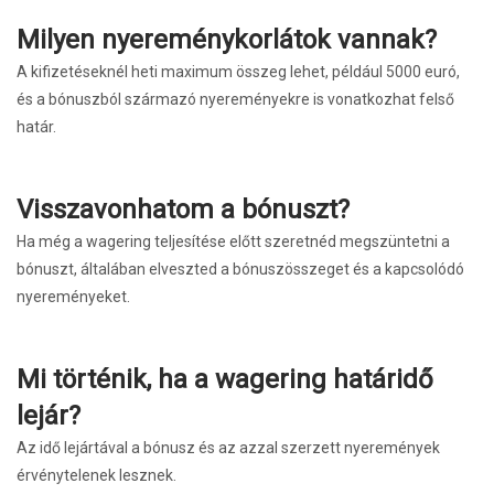
Milyen nyereménykorlátok vannak?
A kifizetéseknél heti maximum összeg lehet, például 5000 euró,
és a bónuszból származó nyereményekre is vonatkozhat felső
határ.
Visszavonhatom a bónuszt?
Ha még a wagering teljesítése előtt szeretnéd megszüntetni a
bónuszt, általában elveszted a bónuszösszeget és a kapcsolódó
nyereményeket.
Mi történik, ha a wagering határidő
lejár?
Az idő lejártával a bónusz és az azzal szerzett nyeremények
érvénytelenek lesznek.