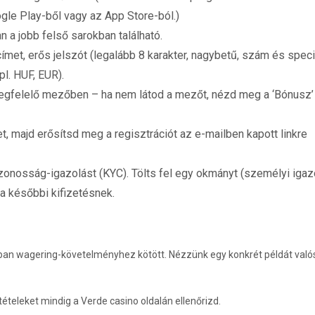
gle Play-ből vagy az App Store-ból.)
an a jobb felső sarokban található.
címet, erős jelszót (legalább 8 karakter, nagybetű, szám és speci
pl. HUF, EUR).
gfelelő mezőben – ha nem látod a mezőt, nézd meg a ‘Bónusz’
, majd erősítsd meg a regisztrációt az e-mailben kapott linkre
onosság-igazolást (KYC). Tölts fel egy okmányt (személyi igaz
 a későbbi kifizetésnek.
ban wagering-követelményhez kötött. Nézzünk egy konkrét példát való
tételeket mindig a Verde casino oldalán ellenőrizd.