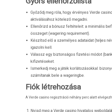
Gyors ellenőrzőlista
Győződj meg róla, hogy érvényes Verde casino
aktiválásához kötelező megadni.
Ellenőrizd a bónusz feltételeit: a minimális
összeget (wagering requirement).
Készítsd elő a személyes adataidat (teljes név
igazolni kell.
Válassz egy biztonságos fizetési módot (bankk
kifizetéseket.
Ismerkedj meg a játék korlátozásokkal: bizonyo
számítanak bele a wageringbe.
Fiók létrehozása
A Verde casino regisztráció néhány perc alatt elvégezh
Nyisd meg a Verde casino hivatalos weboldal