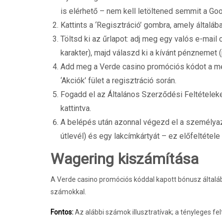
is elérhető – nem kell letöltened semmit a Goo
Kattints a ‘Regisztráció’ gombra, amely általáb
Töltsd ki az űrlapot: adj meg egy valós e-mail 
karakter), majd válaszd ki a kívánt pénznemet (
Add meg a Verde casino promóciós kódot a me
‘Akciók’ fület a regisztráció során.
Fogadd el az Általános Szerződési Feltételeket
kattintva.
A belépés után azonnal végezd el a személyaz
útlevél) és egy lakcímkártyát – ez előfeltétele
Wagering kiszámítása
A Verde casino promóciós kóddal kapott bónusz általá
számokkal.
Fontos:
Az alábbi számok illusztratívak; a tényleges fel