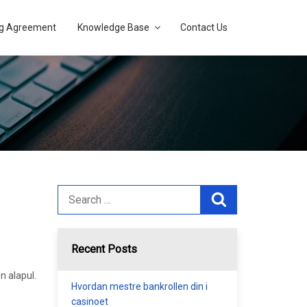
ng Agreement
Knowledge Base
Contact Us
Recent Posts
n alapul.
Hvordan mestre bankrollen din i
casinoet