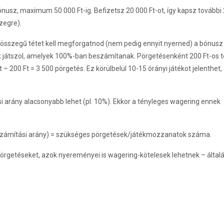
nusz, maximum 50 000 Ft-ig. Befizetsz 20 000 Ft-ot, így kapsz további
zegre).
a összegű tétet kell megforgatnod (nem pedig ennyit nyerned) a bónusz
 játszol, amelyek 100%-ban beszámítanak. Pörgetésenként 200 Ft-os t
 200 Ft = 3 500 pörgetés. Ez körülbelül 10-15 órányi játékot jelenthet,
tási arány alacsonyabb lehet (pl. 10%). Ekkor a tényleges wagering ennek
számítási arány) = szükséges pörgetések/játékmozzanatok száma.
örgetéseket, azok nyereményei is wagering-kötelesek lehetnek – által