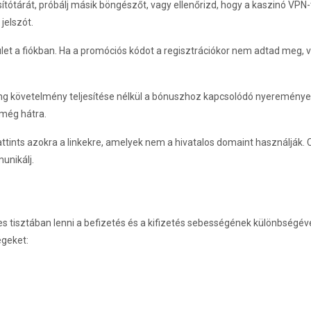
tótárát, próbálj másik böngészőt, vagy ellenőrizd, hogy a kaszinó VPN-t
jelszót.
et a fiókban. Ha a promóciós kódot a regisztrációkor nem adtad meg, v
g követelmény teljesítése nélkül a bónuszhoz kapcsolódó nyeremény
 még hátra.
ttints azokra a linkekre, amelyek nem a hivatalos domaint használják. 
unikálj.
 tisztában lenni a befizetés és a kifizetés sebességének különbségéve
égeket: