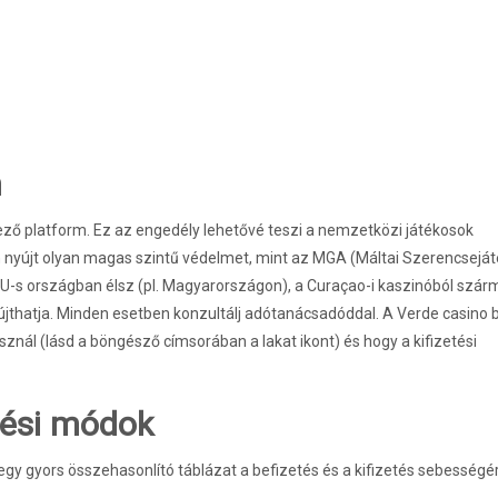
m
ező platform. Ez az engedély lehetővé teszi a nemzetközi játékosok
em nyújt olyan magas szintű védelmet, mint az MGA (Máltai Szerencsejá
U-s országban élsz (pl. Magyarországon), a Curaçao-i kaszinóból szá
thatja. Minden esetben konzultálj adótanácsadóddal. A Verde casino 
asznál (lásd a böngésző címsorában a lakat ikont) és hogy a kifizetési
tési módok
egy gyors összehasonlító táblázat a befizetés és a kifizetés sebességér