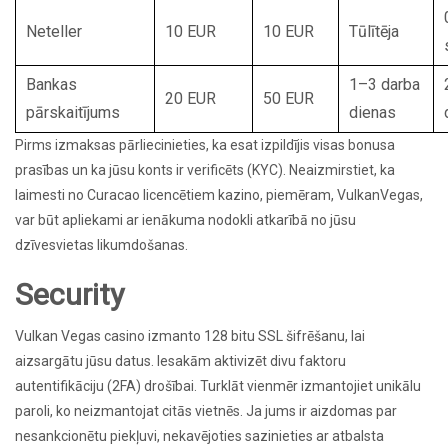
Neteller
10 EUR
10 EUR
Tūlītēja
Bankas
1–3 darba
20 EUR
50 EUR
pārskaitījums
dienas
Pirms izmaksas pārliecinieties, ka esat izpildījis visas bonusa
prasības un ka jūsu konts ir verificēts (KYC). Neaizmirstiet, ka
laimesti no Curacao licencētiem kazino, piemēram, VulkanVegas,
var būt apliekami ar ienākuma nodokli atkarībā no jūsu
dzīvesvietas likumdošanas.
Security
Vulkan Vegas casino izmanto 128 bitu SSL šifrēšanu, lai
aizsargātu jūsu datus. Iesakām aktivizēt divu faktoru
autentifikāciju (2FA) drošībai. Turklāt vienmēr izmantojiet unikālu
paroli, ko neizmantojat citās vietnēs. Ja jums ir aizdomas par
nesankcionētu piekļuvi, nekavējoties sazinieties ar atbalsta