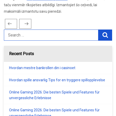
taču vienmēr rīkojieties atbildīgi. Izmantojiet šo ceļvedi, lai
maksimāli izmantotu savu pieredzi.
Previous
Next
Post
Post
Post
navigation
Recent Posts
Hvordan mestre bankrollen din i casinoet
Hvordan spille ansvarlig Tips for en tryggere spillopplevelse
Online Gaming 2026: Die besten Spiele und Features für
unvergessliche Erlebnisse
Online Gaming 2026: Die besten Spiele und Features für
unvergessliche Erlebnisse