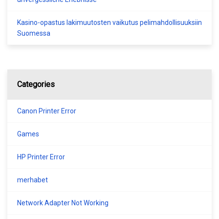
Kasino-opastus lakimuutosten vaikutus pelimahdollisuuksiin
Suomessa
Categories
Canon Printer Error
Games
HP Printer Error
merhabet
Network Adapter Not Working